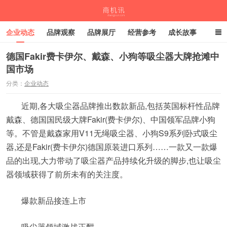
企业动态
品牌观察
品牌展厅
经营参考
成长故事
深度观察
伙伴计划
德国Fakir费卡伊尔、戴森、小狗等吸尘器大牌抢滩中
国市场
商机讯
分类：
企业动态
近期,各大吸尘器品牌推出数款新品,包括英国标杆性品牌
戴森、德国国民级大牌Fakir(费卡伊尔)、中国领军品牌小狗
等。不管是戴森家用V11无绳吸尘器、小狗S9系列卧式吸尘
器,还是Fakir(费卡伊尔)德国原装进口系列……一款又一款爆
品的出现,大力带动了吸尘器产品持续化升级的脚步,也让吸尘
器领域获得了前所未有的关注度。
爆款新品接连上市
吸尘器领域激战正酣