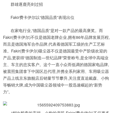
群雄逐鹿亮剑过招
Fakir费卡伊尔以“德国品质”表现出位
在家电行业,“德国品质”是对一款产品的最高褒奖。而
Fakir(费卡伊尔)不仅是德国老牌企业,拥有86年品牌发展历程,
而且是德国海军合作品牌,代表着德国军工级的生产工艺标
准。Fakir(费卡伊尔)吸尘器不仅是德国最受中产阶级欢迎的
产品,更获得“德国制造—世纪品牌”荣誉称号,是全球中高端业
主、车主的忠实客户。这个一直小众而低调的德国家电品牌,
被晨照集团拿下中国区总代理,并携全系列家用、车用吸尘器
产品上线京东旗舰店后销量节节攀升,关注度直追戴森、小狗
等畅销大牌,成为中国吸尘器领域中一股迅速崛起的“新势
力”。
“相比戴森的高端、小狗的亲民,Fakir(费卡伊尔)不仅更多