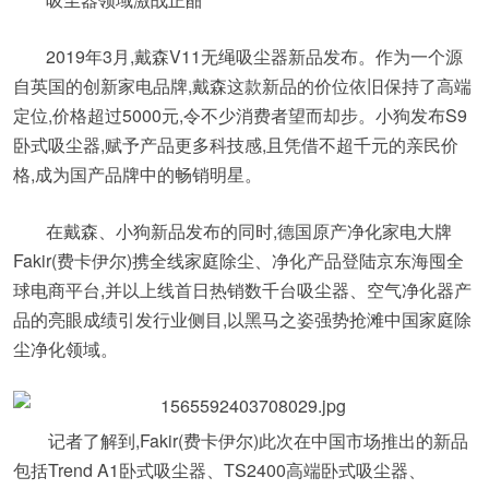
2019年3月,戴森V11无绳吸尘器新品发布。作为一个源
自英国的创新家电品牌,戴森这款新品的价位依旧保持了高端
定位,价格超过5000元,令不少消费者望而却步。小狗发布S9
卧式吸尘器,赋予产品更多科技感,且凭借不超千元的亲民价
格,成为国产品牌中的畅销明星。
在戴森、小狗新品发布的同时,德国原产净化家电大牌
Fakir(费卡伊尔)携全线家庭除尘、净化产品登陆京东海囤全
球电商平台,并以上线首日热销数千台吸尘器、空气净化器产
品的亮眼成绩引发行业侧目,以黑马之姿强势抢滩中国家庭除
尘净化领域。
记者了解到,Fakir(费卡伊尔)此次在中国市场推出的新品
包括Trend A1卧式吸尘器、TS2400高端卧式吸尘器、