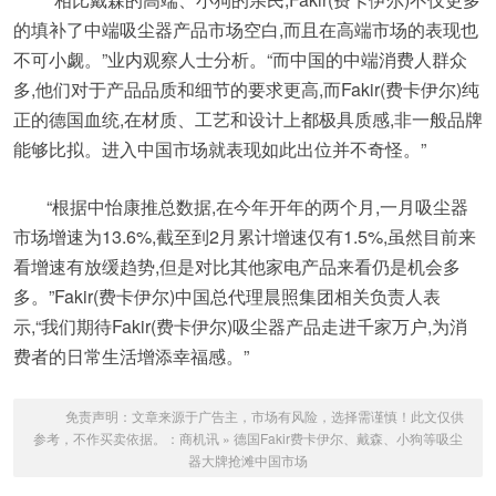
的填补了中端吸尘器产品市场空白,而且在高端市场的表现也
不可小觑。”业内观察人士分析。“而中国的中端消费人群众
多,他们对于产品品质和细节的要求更高,而Fakir(费卡伊尔)纯
正的德国血统,在材质、工艺和设计上都极具质感,非一般品牌
能够比拟。进入中国市场就表现如此出位并不奇怪。”
“根据中怡康推总数据,在今年开年的两个月,一月吸尘器
市场增速为13.6%,截至到2月累计增速仅有1.5%,虽然目前来
看增速有放缓趋势,但是对比其他家电产品来看仍是机会多
多。”Fakir(费卡伊尔)中国总代理晨照集团相关负责人表
示,“我们期待Fakir(费卡伊尔)吸尘器产品走进千家万户,为消
费者的日常生活增添幸福感。”
免责声明：文章来源于广告主，市场有风险，选择需谨慎！此文仅供
参考，不作买卖依据。：
商机讯
»
德国Fakir费卡伊尔、戴森、小狗等吸尘
器大牌抢滩中国市场