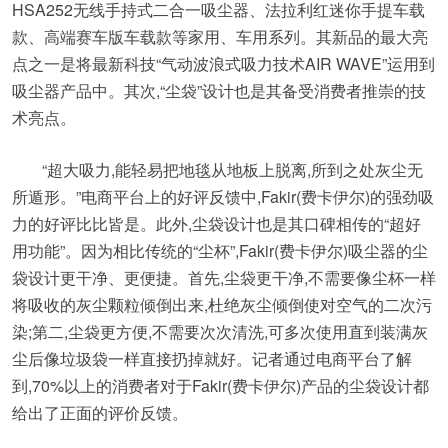
HSA252无线手持式二合一吸尘器、法拉利红迷你手提车载
款、高端赛车版车载款等家用、车用系列。其新品的最大亮
点之一是将最新科技“气动波浪式吸力技术AIR WAVE”运用到
吸尘器产品中。其次,“尘袋”设计也是其备受消费者推崇的技
术亮点。
“超大吸力,能轻易把地毯从地板上脱离,所到之处灰尘无
所遁形。”电商平台上的好评反馈中,Fakir(费卡伊尔)的强劲吸
力的好评比比皆是。此外,尘袋设计也是其口碑相传的“超好
用功能”。因为相比传统的“尘杯”,Fakir(费卡伊尔)吸尘器的尘
袋设计更干净、更便捷。首先,尘袋更干净,不需要像尘杯一样
将吸收的灰尘颗粒倾倒出来,杜绝灰尘倾倒使对空气的二次污
染;第二,尘袋更方便,不需要次次清洗,可多次使用直到装满灰
尘后像垃圾袋一样直接扔掉就好。记者通过电商平台了解
到,70%以上的消费者对于Fakir(费卡伊尔)产品的尘袋设计都
给出了正面的评价反馈。