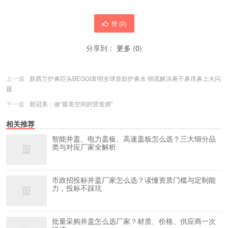
赞 (
0
)
分享到：
更多
(
0
)
上一篇
新西兰护鼻巨头BEGGI发明全球首款护鼻水 彻底解决鼻干鼻痒鼻上火问
题
下一篇
新冠美：做“最美空间的营造师”
相关推荐
智能井盖、电力盖板、高速盖板怎么选？三大细分品
类与对应厂家全解析
市政招投标井盖厂家怎么选？读懂资质门槛与定制能
力，投标不踩坑
批量采购井盖怎么选厂家？材质、价格、供应商一次