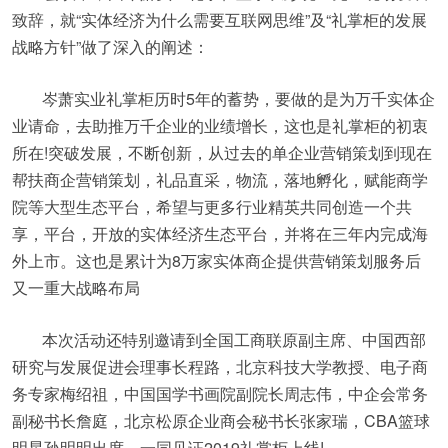
致辞，就“实体经济为什么需要互联网思维”及“礼掌柜的发展
战略方针”做了深入的阐述：
岑萧实业礼掌柜历时5年的蓄势，要做的是为万千实体企
业请命，去助推万千企业的业绩增长，这也是礼掌柜的初衷
所在!突破发展，不断创新，从过去的单企业营销策划到现在
帮扶商企营销策划，礼品直采，物流，落地孵化，赋能商学
院等大型生态平台，希望与更多行业精英共同创造一个共
享，平台，开放的实体经济生态平台，并将在三年内完成海
外上市。这也是累计为8万家实体商企提供营销策划服务后
又一重大战略布局
本次活动还特别邀请到全国工商联原副主席、中国西部
研究与发展促进会理事长程路，北京科技大学教授、电子商
务专家梅绍祖，中国国学书画院副院长周志伟，中企会常务
副秘书长詹庭，北京松原企业商会秘书长张家瑞，CBA篮球
明星孙明明出席，一同见证2019礼掌柜上线!