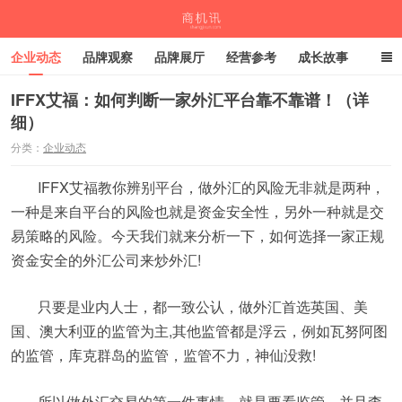
企业动态
品牌观察
品牌展厅
经营参考
成长故事
深度观察
伙伴计划
IFFX艾福：如何判断一家外汇平台靠不靠谱！（详
细）
商机讯
分类：
企业动态
IFFX艾福教你辨别平台，做外汇的风险无非就是两种，
一种是来自平台的风险也就是资金安全性，另外一种就是交
易策略的风险。今天我们就来分析一下，如何选择一家正规
资金安全的外汇公司来炒外汇!
只要是业内人士，都一致公认，做外汇首选英国、美
国、澳大利亚的监管为主,其他监管都是浮云，例如瓦努阿图
的监管，库克群岛的监管，监管不力，神仙没救!
所以做外汇交易的第一件事情，就是要看监管，并且查