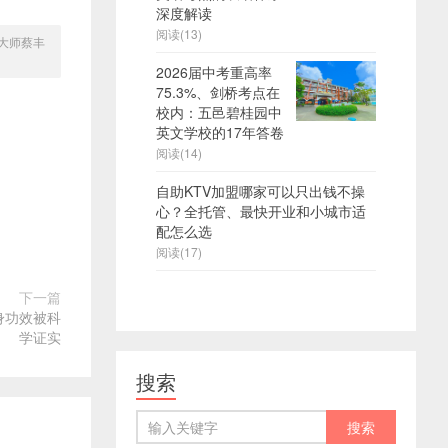
深度解读
阅读(13)
大师蔡丰
2026届中考重高率
75.3%、剑桥考点在
校内：五邑碧桂园中
英文学校的17年答卷
阅读(14)
自助KTV加盟哪家可以只出钱不操
心？全托管、最快开业和小城市适
配怎么选
阅读(17)
下一篇
身功效被科
学证实
搜索