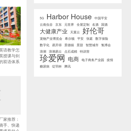
Harbor House
5G
中国平安
云南虫谷
京东
元世界
全屋定制
名酒
国酒
好伦哥
大健康产业
天翼云
宠物产业博览会
希尔顿
平安
张庭
数字保险
数字化
易开得
景德镇
景甜
智慧城市
氢博会
英语教学怎
浪潮
浪潮易云
点石成精
特训营
珍爱网
英授课与剑
电商
电子商务产业园
疫情
的双语体系
糖尿病
绽羽杯
腾讯
厂家推荐：
骑手、快递
要求有什么