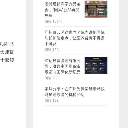
淄博经销商举办品鉴
会，“国风”新品再受
热捧
阅读(1384)
广州白云区这家养老院内设护理院
与长护险定点，让医养普惠不再遥
风杯”书
不可及
阅读(150)
术大师蔡
博士获颁
沛达投资管理有限公
司：引领中国期货市
场迈向国际化新纪元
阅读(723)
家属分享：在广州为鼻饲母亲寻找
能护理尿管的机构经历
阅读(128)