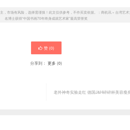
主，市场有风险，选择需谨慎！此文仅供参考，不作买卖依据。：
商机讯
»
台湾艺术
名博士获得“中国书画70年终身成就艺术家”最高荣誉奖
赞 (
0
)
分享到：
更多
(
0
)
老外神奇实验走红 德国J&H碎碎杯美容瘦