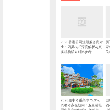
2026香港公司注册服务商对
腾
比：四类模式深度解析与真
家
实机构横向对比参考
民
2026届中考重高率75.3%、
自
剑桥考点在校内：五邑碧桂
钱
园中英文学校的17年答卷
业