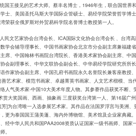
统国王接见的艺术大师。蔡丰名博士，1946年生，联合国世界
文学士、美国圣托马斯大学国际企管硕士、易经学院荣誉哲学博
台湾荣获全俄罗斯对外贸易科学院名誉博士教授第一人。
人民文艺家协会台湾会长、ICA国际文化协会台湾会长 、台湾
理数学会辅导理事长、中国书画家协会北京市分会副主席兼福建
副主席、中国翰林书画院台湾院长、香港美术家协会副主席、中
画协会副理事长、中华文联协会副会长、中华易经学院研究所所
汉语作家协会副主席、中国孔府书画院永久名誉院长兼客座教授
慈善艺术家、模范书画家、卓越菁英书画家、人文艺术楷模、当
络人气美术家-中国10大美术年度人物。其参赛作品获奖不断、
术赏大奖国画、西画、抽象画 三度获奖台湾第一人、第16届广
流芳]为台湾唯一入选参展艺术家。其作品在法国罗浮宫与美洲、
绩，更为泰国国王蒲美蓬、海内外博物馆、美术馆及企业家典藏
、经中华人民共和国PAA2008资质认证国家一级书画师、国家
术师。