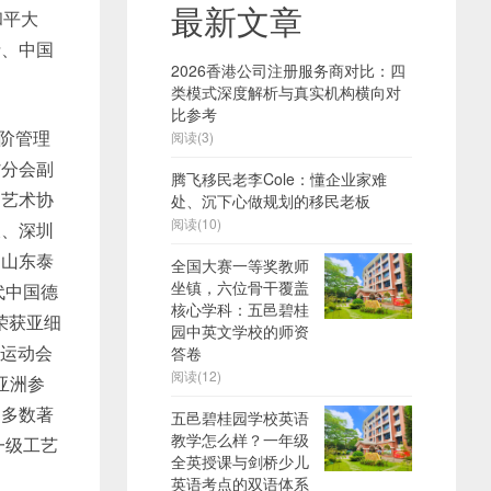
最新文章
和平大
士、中国
2026香港公司注册服务商对比：四
类模式深度解析与真实机构横向对
比参考
高阶管理
阅读(3)
省分会副
腾飞移民老李Cole：懂企业家难
国艺术协
处、沉下心做规划的移民老板
阅读(10)
长、深圳
、山东泰
全国大赛一等奖教师
坐镇，六位骨干覆盖
代中国德
核心学科：五邑碧桂
荣获亚细
园中英文学校的师资
州运动会
答卷
阅读(12)
亚洲参
。多数著
五邑碧桂园学校英语
教学怎么样？一年级
一级工艺
全英授课与剑桥少儿
英语考点的双语体系