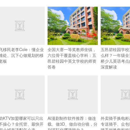
飞移民老李Cole：懂企业
全国大赛一等奖教师坐镇，
五邑碧桂园学校
难处、沉下心做规划的移
六位骨干覆盖核心学科：五
么样？一年级全
老板
邑碧桂园中英文学校的师资
桥少儿英语考点
答卷
深度解读
助KTV加盟哪家可以只出
AI漫剧制作软件推荐：做连
外卖骑手换电柜
不操心？全托管、最快开
载、做3D、做自动分镜，分
专送骑手、众包
和小城市适配怎么选
别该盯住哪项能力？
骑手对换电柜的