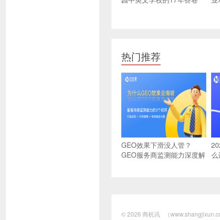
热门推荐
GEO效果下滑没人管？
2
GEO服务商监测能力深度解
么
析：可验证、可纠错、可进
选
化
© 2026
商机讯
（www.shangjix