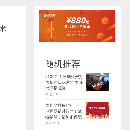
术
随机推荐
2100件！冰城公安打
击整治烟花爆竹 专项
治理见成效
阅读(816)
盂县乡村e镇双十一
电商促销进行时！战
绩斐然，福利不停歇
阅读(521)