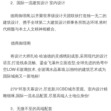
2、国际一流建筑设计 室内设计
德商御璟阁,以齐聚世界级设计天团联袂打造独一无二的
建筑设计、携手全球第二大建筑设计师事务所凯达环球,将时
代精髓与本土人文精神相糅合。
德商御璟阁
将设计大师扎哈·哈迪德的灵感镌刻成形,采用现代的设计
语言,打造线条流畅、鎏金飞瀑外立面造型,全球先进的热弯中
空LOW-E玻璃技术, 全玻璃水晶幕墙,以独特的建筑艺术成为
国际城南又一新地标!
270°环形天幕设计,尽览新川CBD城市景观。室内设计精
雕细琢,国际一流名品配置,尽显高端人士地位身份!
3、无微不至的高端配套