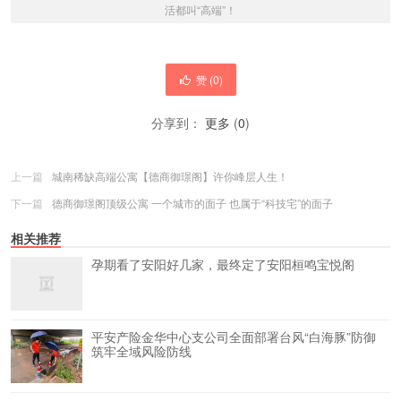
活都叫“高端”！
赞 (
0
)
分享到：
更多
(
0
)
上一篇
城南稀缺高端公寓【德商御璟阁】许你峰层人生！
下一篇
德商御璟阁顶级公寓 一个城市的面子 也属于“科技宅”的面子
相关推荐
孕期看了安阳好几家，最终定了安阳桓鸣宝悦阁
平安产险金华中心支公司全面部署台风“白海豚”防御
筑牢全域风险防线