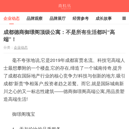
企业动态
品牌观察
品牌展厅
经营参考
成长故事
深度观察
伙伴计划
成都德商御璟阁顶级公寓：不是所有生活都叫“高
端”！
商机讯
分类：
企业动态
毫不夸张地说,它是2019年成都富贾名流、科技宅高端人
士最想攀附的一个楼盘,它的存在,缔造了一个城南传奇,提升
了成都在国际地产行业的核心竞争力!科技与创新的地方,吸引
成都“新贵”争相落户,投资者趋之若鹜。而它,就是国际城南新
川之心的又一标志性建筑——德商御璟阁高端公寓,用品质塑
造高端生活!
御璟阁瑰宝
1、无与伦比的品质服务