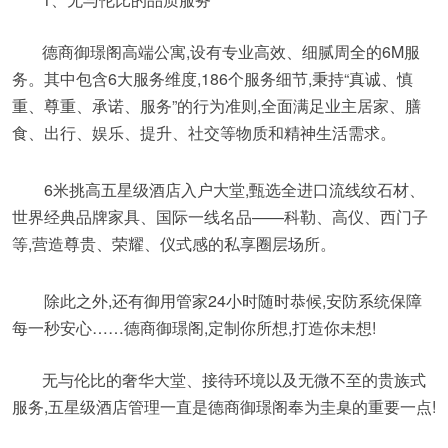
德商御璟阁高端公寓,设有专业高效、细腻周全的6M服
务。其中包含6大服务维度,186个服务细节,秉持“真诚、慎
重、尊重、承诺、服务”的行为准则,全面满足业主居家、膳
食、出行、娱乐、提升、社交等物质和精神生活需求。
6米挑高五星级酒店入户大堂,甄选全进口流线纹石材、
世界经典品牌家具、国际一线名品——科勒、高仪、西门子
等,营造尊贵、荣耀、仪式感的私享圈层场所。
除此之外,还有御用管家24小时随时恭候,安防系统保障
每一秒安心……德商御璟阁,定制你所想,打造你未想!
无与伦比的奢华大堂、接待环境以及无微不至的贵族式
服务,五星级酒店管理一直是德商御璟阁奉为圭臬的重要一点!