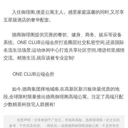
入住御璟阁,便是公寓主人。感受家庭温馨的同时,又尽享
五星级酒店的奢华配套。
德商御璟阁提供完善的餐饮、健身、商务、娱乐等设备
系统。ONE CLUB云端会所打造圈层社交私密空间,还原国际
名流生活场景;运动休闲中心打造共享社区空间,增进邻里感情
交流。精致生活,就应该被专业定制!
ONE CLUB云端会所
如今,德商集团择地城南,在高新区新川板块最优质的地
段,全球限时限量推出德商御璟阁高端公寓。注定了高端只配
少数精英科技宅人群拥有!
免责声明：文章来源于广告主，市场有风险，选择需谨慎！此文仅供
参考，不作买卖依据。：
商机讯
»
成都德商御璟阁顶级公寓：不是所有生