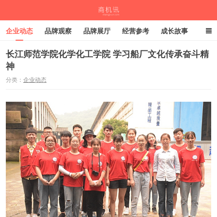
企业动态
品牌观察
品牌展厅
经营参考
成长故事
深度观察
伙伴计划
长江师范学院化学化工学院 学习船厂文化传承奋斗精
神
商机讯
分类：
企业动态