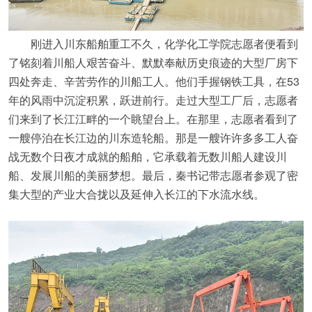
刚进入川东船舶重工不久，化学化工学院志愿者便看到
了铭刻着川船人艰苦奋斗、默默奉献历史痕迹的大型厂房下
四处奔走、辛苦劳作的川船工人。他们手握钢铁工具，在53
年的风雨中沉淀积累，跃进前行。走过大型工厂后，志愿者
们来到了长江江畔的一个眺望台上。在那里，志愿者看到了
一艘停泊在长江边的川东造轮船。那是一艘许许多多工人奋
战无数个日夜才成就的船舶，它承载着无数川船人建设川
船、发展川船的美丽梦想。最后，秦书记带志愿者参观了密
集大型的产业大合拢以及延伸入长江的下水流水线。