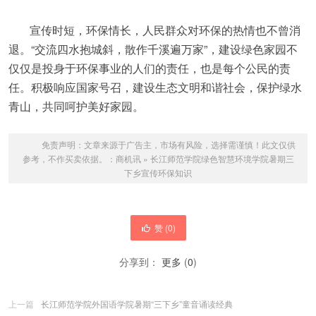
宣传时短，环保情长，人民群众对环保的热情也不曾消
退。“交流四水抱城斜，散作千溪遍万家”，建设绿色家园不
仅仅是投身于环保事业的人们的责任，也是每个公民的责
任。积极响应国家号召，建设生态文明和谐社会，保护绿水
青山，共同呵护美好家园。
免责声明：文章来源于广告主，市场有风险，选择需谨慎！此文仅供
参考，不作买卖依据。：
商机讯
»
长江师范学院绿色智慧环境学院暑期三
下乡宣传环保知识
赞 (
0
)
分享到：
更多
(
0
)
上一篇
长江师范学院外国语学院暑期“三下乡”童音诵读经典