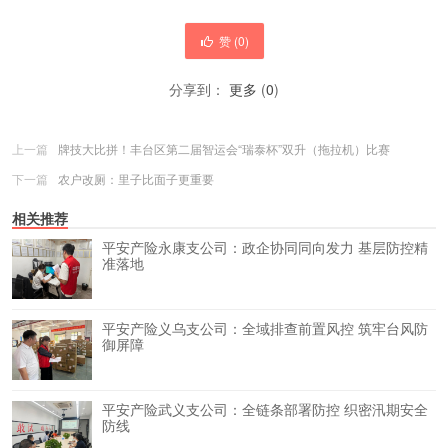
赞 (
0
)
分享到：
更多
(
0
)
上一篇
牌技大比拼！丰台区第二届智运会“瑞泰杯”双升（拖拉机）比赛
下一篇
农户改厕：里子比面子更重要
相关推荐
平安产险永康支公司：政企协同同向发力 基层防控精
准落地
平安产险义乌支公司：全域排查前置风控 筑牢台风防
御屏障
平安产险武义支公司：全链条部署防控 织密汛期安全
防线