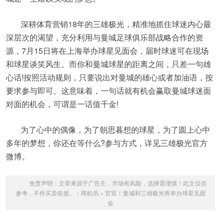
深耕体育营销18年的三雄极光，精准地抓住球迷内心最
深层次的渴望，充分利用与曼城足球俱乐部战略合作的资
源，7月15日将在上海举办球星见面会，届时球迷可在现场
和球星谈笑风生。而你和曼城球星的距离之间，只差一句雄
心话!按照活动规则，只要说出对曼城的雄心或者加油语，按
要求参与即可。这意味着，一句话就有机会赢取曼城球迷面
对面的机会，可谓是一话值千金!
为了心中的偶像，为了朝思暮想的球星，为了圆上心中
多年的梦想，你还在等什么?参与方式，详见三雄极光官方
微博。
免责声明：文章来源于广告主，市场有风险，选择需谨慎！此文仅供
参考，不作买卖依据。：
商机讯
»
官宣！曼城和三雄极光将举办球星见面
会