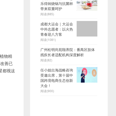
乐得焖烧锅与抗菌杯
带来双重呵护
阅读(885)
成都大运会｜大运会
中外志愿者：以火热
青春迎八方客
阅读(1081)
广州松明尚苑颐养院：番禺区肢体
残疾长者适配机构深度解析
植物精
阅读(82)
分改善已
任小姐出海战略咨询
星都视这
受邀出席，第十届中
国跨境电商生态创新
大会！
阅读(900)