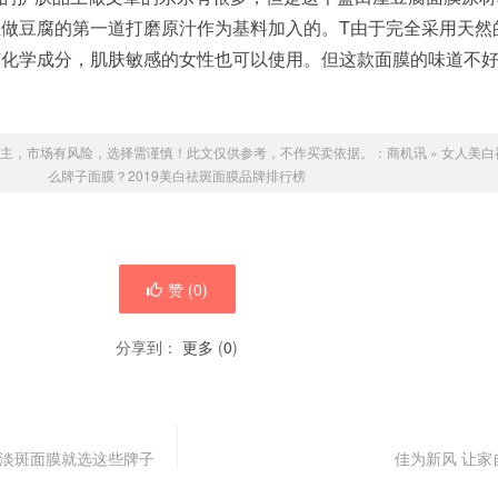
做豆腐的第一道打磨原汁作为基料加入的。T由于完全采用天然
何化学成分，肌肤敏感的女性也可以使用。但这款面膜的味道不
主，市场有风险，选择需谨慎！此文仅供参考，不作买卖依据。：
商机讯
»
女人美白
么牌子面膜？2019美白祛斑面膜品牌排行榜
赞 (
0
)
分享到：
更多
(
0
)
水淡斑面膜就选这些牌子
佳为新风 让家