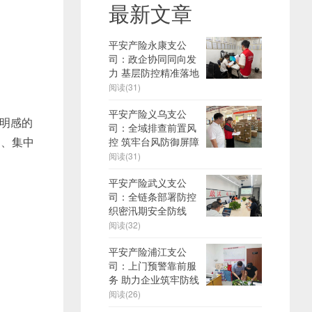
最新文章
平安产险永康支公
司：政企协同同向发
力 基层防控精准落地
阅读(31)
平安产险义乌支公
明感的
司：全域排查前置风
速、集中
控 筑牢台风防御屏障
阅读(31)
平安产险武义支公
司：全链条部署防控
织密汛期安全防线
阅读(32)
平安产险浦江支公
司：上门预警靠前服
务 助力企业筑牢防线
阅读(26)