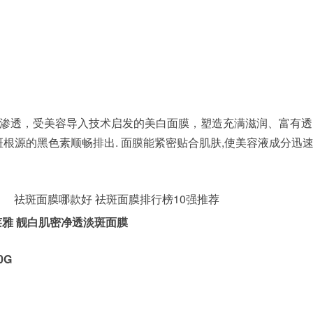
渗透，受美容导入技术启发的美白面膜，塑造充满滋润、富有透
斑根源的黑色素顺畅排出. 面膜能紧密贴合肌肤,使美容液成分迅
莱雅 靓白肌密净透淡斑面膜
0G