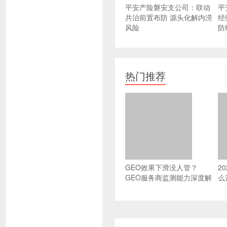
平安产险磐安支公司：联动
平
共治前置布防 源头化解内涝
经
风险
防
热门推荐
GEO效果下滑没人管？
2
GEO服务商监测能力深度解
么
析：可验证、可纠错、可进
选
化