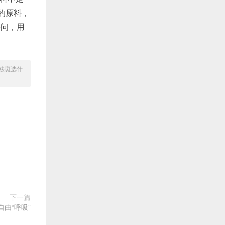
的原料，
好问，用
祛斑选什
下一篇
自由“呼吸”