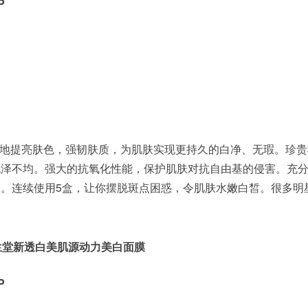
P
地提亮肤色，强韧肤质，为肌肤实现更持久的白净、无瑕。珍贵
色泽不均。强大的抗氧化性能，保护肌肤对抗自由基的侵害。充
。连续使用5盒，让你摆脱斑点困惑，令肌肤水嫩白皙。很多明
资生堂新透白美肌源动力美白面膜
P