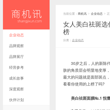
当前位置：
商机讯
企业动态
正
>
>
女人美白祛斑选
榜
企业动态
分类：
企业动态
品牌观察
品牌展厅
30岁之后，人的新陈代
经营参考
肤的角质层会明显地变厚
最大的问题就是面部斑点，
成长故事
看看你使用的上榜了吗?
深度观察
美白祛斑面膜№.1 
伙伴计划