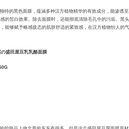
独特的黑色面膜，蕴涵多种汉方植物精华的有效成分，能渗透至
暗感的皙白效果。除去面膜时，还能彻底清除毛孔中的污垢、黑
性，能够赋予略感疲态的肌肤舒适的紧致感，在汉方植物怡人的
豆腐の盛田屋豆乳乳酪面膜
50G
的护肤品上做文章的东东有很多，但是这个盛田屋豆腐面膜原材