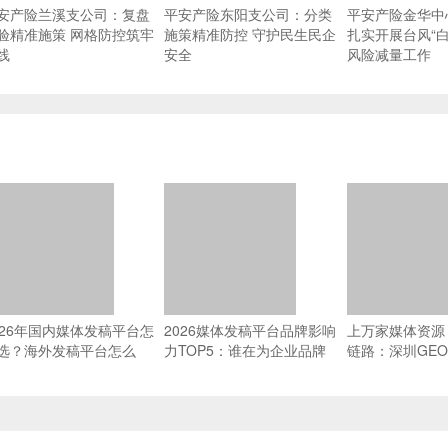
安产险兰溪支公司：复盘
平安产险东阳支公司：分类
平安产险金华中
验精准施策 网格防控筑牢
施策精准防控 守护民生民企
扎实开展台风“白
线
安全
风险减量工作
026年国内媒体发稿平台怎
2026媒体发稿平台品牌影响
上万家媒体资源 
选？海外发稿平台怎么
力TOP5：谁在为企业品牌
链路：深圳GE
？一篇搞懂全域传播
传播提供坚实支撑？
源网络能力横评