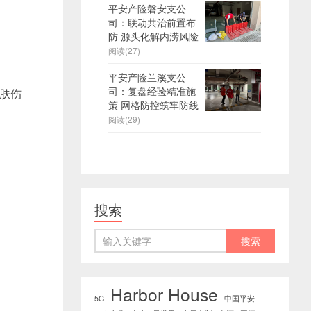
平安产险磐安支公
司：联动共治前置布
防 源头化解内涝风险
阅读(27)
平安产险兰溪支公
司：复盘经验精准施
肤伤
策 网格防控筑牢防线
阅读(29)
搜索
Harbor House
5G
中国平安