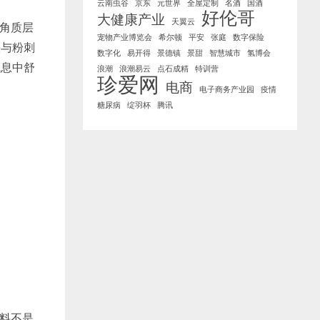
云南虫谷
京东
元世界
全屋定制
名酒
国酒
好伦哥
大健康产业
天翼云
角质层
宠物产业博览会
希尔顿
平安
张庭
数字保险
头与粉刺
数字化
易开得
景德镇
景甜
智慧城市
氢博会
气息中舒
浪潮
浪潮易云
点石成精
特训营
珍爱网
电商
电子商务产业园
疫情
糖尿病
绽羽杯
腾讯
料不是