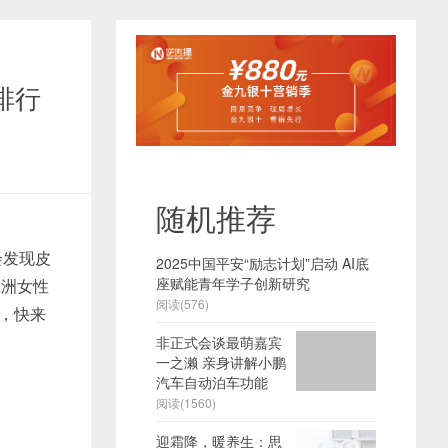
排行
随机推荐
会发现皮
2025中国平安“励志计划”启动 AI底
座赋能青年学子创新研究
亚洲女性
阅读(576)
膜，快来
非正式会谈最萌嘉宾
一之濑 亲身讲解小鹏
汽车自动泊车功能
阅读(1560)
迎霜降，暖养生：思