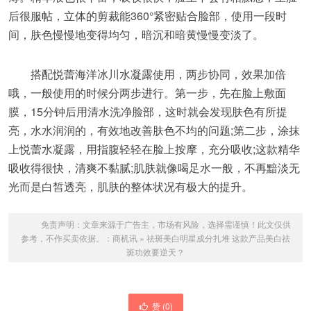
后很服帖，立体的剪裁能360°紧密贴合脸部，使用一段时
间，肤色慢慢地变得均匀，暗沉和暗黄慢慢变淡了。
搭配悦蕾海洋冰川水凝露使用，两步协同，效果加倍
哦，一般使用的时候分两步进行。第一步，先在脸上敷面
膜，15分钟后用清水洗净脸部，这时就会发现肤色有所提
亮，水水润润的，有效地改善肤色不均的问题;第二步，涂抹
上悦蕾水凝露，用指腹轻轻在脸上按摩，充分吸收;这款精华
吸收得很快，清爽不黏腻;肌肤就像喝足水一般，不再黯淡无
光而是白皙透亮，肌肤的整体状况有极大的提升。
免责声明：文章来源于广告主，市场有风险，选择需谨慎！此文仅供
参考，不作买卖依据。：
商机讯
»
祛斑美白明星成分扎堆 这款产品美白祛
斑功效要逆天？
赞 (
0
)