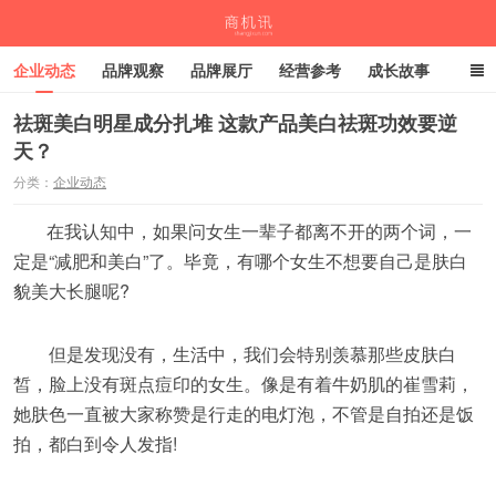
企业动态
品牌观察
品牌展厅
经营参考
成长故事
深度观察
伙伴计划
祛斑美白明星成分扎堆 这款产品美白祛斑功效要逆
天？
商机讯
分类：
企业动态
在我认知中，如果问女生一辈子都离不开的两个词，一
定是“减肥和美白”了。毕竟，有哪个女生不想要自己是肤白
貌美大长腿呢?
但是发现没有，生活中，我们会特别羡慕那些皮肤白
皙，脸上没有斑点痘印的女生。像是有着牛奶肌的崔雪莉，
她肤色一直被大家称赞是行走的电灯泡，不管是自拍还是饭
拍，都白到令人发指!