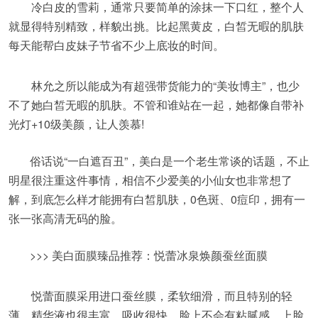
冷白皮的雪莉，通常只要简单的涂抹一下口红，整个人
就显得特别精致，样貌出挑。比起黑黄皮，白皙无暇的肌肤
每天能帮白皮妹子节省不少上底妆的时间。
林允之所以能成为有超强带货能力的“美妆博主”，也少
不了她白皙无暇的肌肤。不管和谁站在一起，她都像自带补
光灯+10级美颜，让人羡慕!
俗话说“一白遮百丑”，美白是一个老生常谈的话题，不止
明星很注重这件事情，相信不少爱美的小仙女也非常想了
解，到底怎么样才能拥有白皙肌肤，0色斑、0痘印，拥有一
张一张高清无码的脸。
>>> 美白面膜臻品推荐：悦蕾冰泉焕颜蚕丝面膜
悦蕾面膜采用进口蚕丝膜，柔软细滑，而且特别的轻
薄。精华液也很丰富，吸收很快，脸上不会有粘腻感，上脸