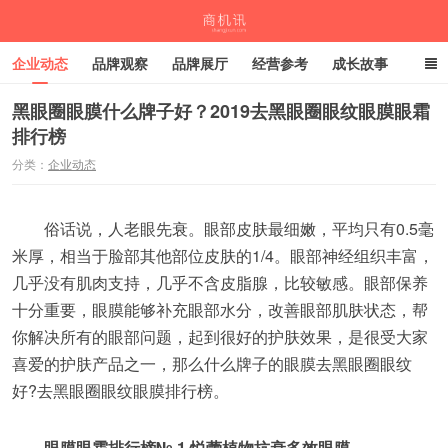
企业动态
品牌观察
品牌展厅
经营参考
成长故事
深度观察
伙伴计划
黑眼圈眼膜什么牌子好？2019去黑眼圈眼纹眼膜眼霜
排行榜
商机讯
分类：
企业动态
俗话说，人老眼先衰。眼部皮肤最细嫩，平均只有0.5毫
米厚，相当于脸部其他部位皮肤的1/4。眼部神经组织丰富，
几乎没有肌肉支持，几乎不含皮脂腺，比较敏感。眼部保养
十分重要，眼膜能够补充眼部水分，改善眼部肌肤状态，帮
你解决所有的眼部问题，起到很好的护肤效果，是很受大家
喜爱的护肤产品之一，那么什么牌子的眼膜去黑眼圈眼纹
好?去黑眼圈眼纹眼膜排行榜。
眼膜眼霜排行榜№.1 悦蕾植物抗衰多效眼膜