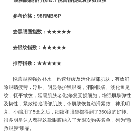
参考价格：98RMB/6P
去黑眼圈指数：★★★★★
去眼纹指数：★★★★★
推荐指数：★★★★★
悦蕾眼膜强效补水，迅速舒缓及活化眼部肌肤，有效消
除眼睛疲劳，浮肿、明显修护黑眼圈，消除眼袋、淡化鱼尾
纹，抚平皱纹，延缓肌肤老化;修复受损细胞，增强肌肤弹性
及韧性，紧致松弛眼部肌肤，令肌肤恢复幼滑紧致，神采明
亮。小编用了5盒之后，细纹和眼袋都得到了360度的好转。
很多明星达人都视这款眼膜纳入了无限次购买名单，列为“急
救眼膜”臻品。