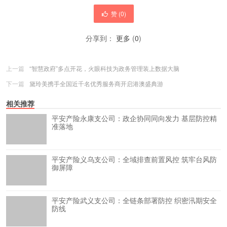
赞 (
0
)
分享到：
更多
(
0
)
上一篇
“智慧政府”多点开花，火眼科技为政务管理装上数据大脑
下一篇
黛玲美携手全国近千名优秀服务商开启港澳盛典游
相关推荐
平安产险永康支公司：政企协同同向发力 基层防控精
准落地
平安产险义乌支公司：全域排查前置风控 筑牢台风防
御屏障
平安产险武义支公司：全链条部署防控 织密汛期安全
防线