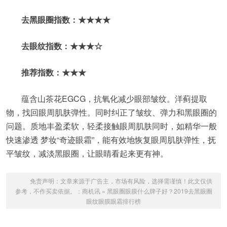
去黑眼圈指数：★★★★
去眼纹指数：★★★☆
推荐指数：★★★
蕴含山茶花EGCG，抗氧化减少眼部皱纹。洋蓟提取
物，找回眼周肌肤弹性。同时纠正了皱纹、弹力和黑眼圈的
问题。质地丰盈柔软，轻柔接触眼周肌肤同时，如精华一般
快速渗透 梦妆“奇迹眼霜”，能有效地恢复眼周肌肤弹性，抚
平皱纹，减淡黑眼圈，让眼睛看起来更有神。
免责声明：文章来源于广告主，市场有风险，选择需谨慎！此文仅供
参考，不作买卖依据。：
商机讯
»
黑眼圈眼膜什么牌子好？2019去黑眼圈
眼纹眼膜眼霜排行榜