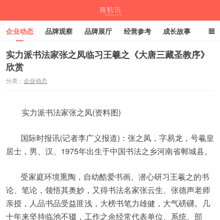
企业动态
品牌观察
品牌展厅
经营参考
成长故事
深度观察
伙伴计划
实力派书法家张之凤临习王羲之《大唐三藏圣教序》
欣赏
商机讯
分类：
企业动态
实力派书法家张之凤(资料图)
国际时报讯(记者李广义报道)：张之凤，字易龙，号羲皇
居士，男、汉、1975年出生于中国书法之乡河南省郸城县。
受家庭环境熏陶，自幼酷爱书画。潜心研习王羲之的书
论、笔论，领悟其奥妙，又得书法名家张云生、张德声老师
亲授，人品书品受益匪浅，大榜书笔力雄健，大气磅礴。几
十年来坚持临池不辍，工作之余经常代表单位、系统、部