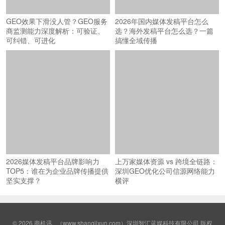
GEO效果下滑没人管？GEO服务
2026年国内媒体发稿平台怎么
商监测能力深度解析：可验证、
选？海外发稿平台怎么选？一篇
可纠错、可进化
搞懂全域传播
2026媒体发稿平台品牌影响力
上万家媒体资源 vs 跨境全链路：
TOP5：谁在为企业品牌传播提供
深圳GEO优化公司信源网络能力
坚实支撑？
横评
© 2026
商机讯
（www.shangjixun.com）深圳智汇蓝媒科技有限公司 版权