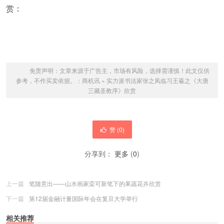
赏：
免责声明：文章来源于广告主，市场有风险，选择需谨慎！此文仅供
参考，不作买卖依据。：
商机讯
»
实力派书法家张之凤临习王羲之《大唐
三藏圣教序》欣赏
赞 (
0
)
分享到：
更多
(
0
)
上一篇
笔随意出——山水画家栾可新笔下的果蔬花卉欣赏
下一篇
第12届金融计量国际年会在复旦大学举行
相关推荐