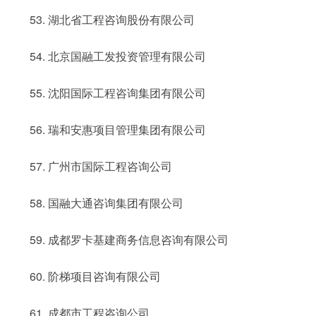
53. 湖北省工程咨询股份有限公司
54. 北京国融工发投资管理有限公司
55. 沈阳国际工程咨询集团有限公司
56. 瑞和安惠项目管理集团有限公司
57. 广州市国际工程咨询公司
58. 国融大通咨询集团有限公司
59. 成都罗卡基建商务信息咨询有限公司
60. 阶梯项目咨询有限公司
61. 成都市工程咨询公司