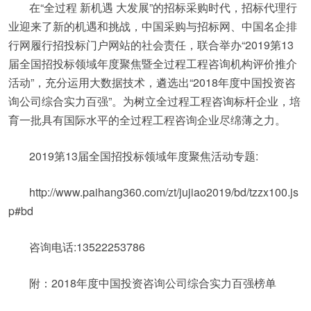
在“全过程 新机遇 大发展”的招标采购时代，招标代理行
业迎来了新的机遇和挑战，中国采购与招标网、中国名企排
行网履行招投标门户网站的社会责任，联合举办“2019第13
届全国招投标领域年度聚焦暨全过程工程咨询机构评价推介
活动”，充分运用大数据技术，遴选出“2018年度中国投资咨
询公司综合实力百强”。为树立全过程工程咨询标杆企业，培
育一批具有国际水平的全过程工程咨询企业尽绵薄之力。
2019第13届全国招投标领域年度聚焦活动专题:
http://www.paihang360.com/zt/jujiao2019/bd/tzzx100.js
p#bd
咨询电话:13522253786
附：2018年度中国投资咨询公司综合实力百强榜单