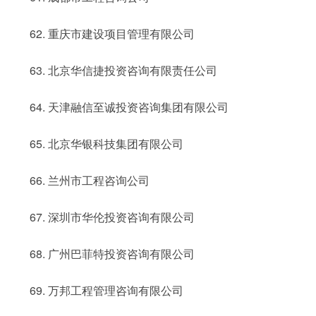
62. 重庆市建设项目管理有限公司
63. 北京华信捷投资咨询有限责任公司
64. 天津融信至诚投资咨询集团有限公司
65. 北京华银科技集团有限公司
66. 兰州市工程咨询公司
67. 深圳市华伦投资咨询有限公司
68. 广州巴菲特投资咨询有限公司
69. 万邦工程管理咨询有限公司