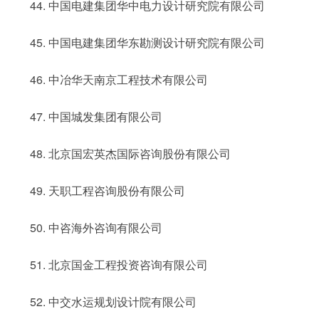
44. 中国电建集团华中电力设计研究院有限公司
45. 中国电建集团华东勘测设计研究院有限公司
46. 中冶华天南京工程技术有限公司
47. 中国城发集团有限公司
48. 北京国宏英杰国际咨询股份有限公司
49. 天职工程咨询股份有限公司
50. 中咨海外咨询有限公司
51. 北京国金工程投资咨询有限公司
52. 中交水运规划设计院有限公司