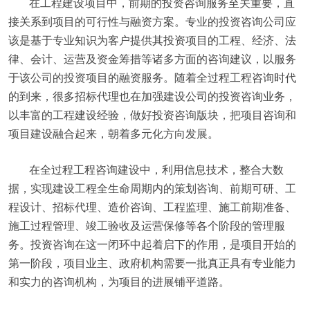
在工程建设项目中，前期的投资咨询服务至关重要，直
接关系到项目的可行性与融资方案。专业的投资咨询公司应
该是基于专业知识为客户提供其投资项目的工程、经济、法
律、会计、运营及资金筹措等诸多方面的咨询建议，以服务
于该公司的投资项目的融资服务。随着全过程工程咨询时代
的到来，很多招标代理也在加强建设公司的投资咨询业务，
以丰富的工程建设经验，做好投资咨询版块，把项目咨询和
项目建设融合起来，朝着多元化方向发展。
在全过程工程咨询建设中，利用信息技术，整合大数
据，实现建设工程全生命周期内的策划咨询、前期可研、工
程设计、招标代理、造价咨询、工程监理、施工前期准备、
施工过程管理、竣工验收及运营保修等各个阶段的管理服
务。投资咨询在这一闭环中起着启下的作用，是项目开始的
第一阶段，项目业主、政府机构需要一批真正具有专业能力
和实力的咨询机构，为项目的进展铺平道路。