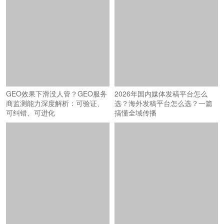
GEO效果下滑没人管？GEO服务
2026年国内媒体发稿平台怎么
商监测能力深度解析：可验证、
选？海外发稿平台怎么选？一篇
可纠错、可进化
搞懂全域传播