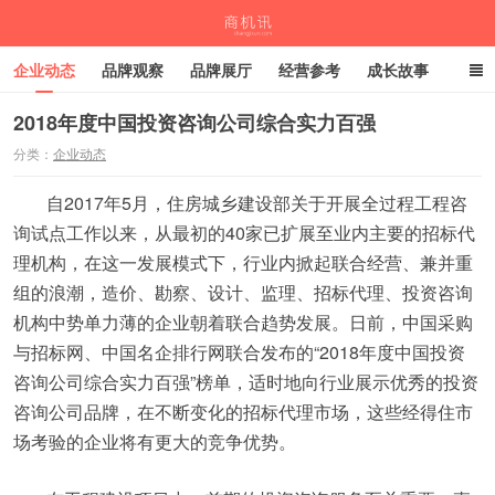
企业动态
品牌观察
品牌展厅
经营参考
成长故事
深度观察
伙伴计划
2018年度中国投资咨询公司综合实力百强
分类：
企业动态
商机讯
自2017年5月，住房城乡建设部关于开展全过程工程咨
询试点工作以来，从最初的40家已扩展至业内主要的招标代
理机构，在这一发展模式下，行业内掀起联合经营、兼并重
组的浪潮，造价、勘察、设计、监理、招标代理、投资咨询
机构中势单力薄的企业朝着联合趋势发展。日前，中国采购
与招标网、中国名企排行网联合发布的“2018年度中国投资
咨询公司综合实力百强”榜单，适时地向行业展示优秀的投资
咨询公司品牌，在不断变化的招标代理市场，这些经得住市
场考验的企业将有更大的竞争优势。