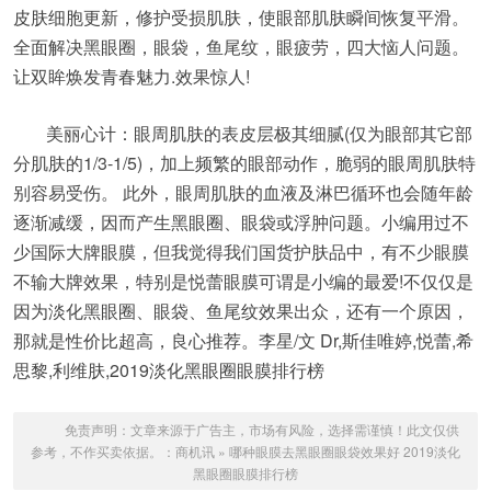
皮肤细胞更新，修护受损肌肤，使眼部肌肤瞬间恢复平滑。
全面解决黑眼圈，眼袋，鱼尾纹，眼疲劳，四大恼人问题。
让双眸焕发青春魅力.效果惊人!
美丽心计：眼周肌肤的表皮层极其细腻(仅为眼部其它部
分肌肤的1/3-1/5)，加上频繁的眼部动作，脆弱的眼周肌肤特
别容易受伤。 此外，眼周肌肤的血液及淋巴循环也会随年龄
逐渐减缓，因而产生黑眼圈、眼袋或浮肿问题。小编用过不
少国际大牌眼膜，但我觉得我们国货护肤品中，有不少眼膜
不输大牌效果，特别是悦蕾眼膜可谓是小编的最爱!不仅仅是
因为淡化黑眼圈、眼袋、鱼尾纹效果出众，还有一个原因，
那就是性价比超高，良心推荐。李星/文 Dr,斯佳唯婷,悦蕾,希
思黎,利维肤,2019淡化黑眼圈眼膜排行榜
免责声明：文章来源于广告主，市场有风险，选择需谨慎！此文仅供
参考，不作买卖依据。：
商机讯
»
哪种眼膜去黑眼圈眼袋效果好 2019淡化
黑眼圈眼膜排行榜