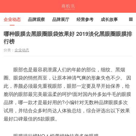
企业动态
品牌观察
品牌展厅
经营参考
成长故事
深度观察
伙伴计划
哪种眼膜去黑眼圈眼袋效果好 2019淡化黑眼圈眼膜排
行榜
商机讯
分类：
企业动态
眼部也是最容易泄露人们的年龄的部位，细纹、黑烟
圈、眼袋的悄然而至，让原本神清气爽的形象失色不少。 因
此，养颜必须最先重视眼部，眼部一定要及早开始保养，给
脆弱的眼部最完美最温柔的呵护!面对国内外多如牛毛的眼膜
品牌，哪一款才是最好用的?小编针对无数种品牌眼膜多次
试用，并结合众多时尚达人体验总结，综合评选出以下效果
最好口碑最佳的5款眼膜。
眼膜排行榜NO.1 悦蕾植物抗衰多效眼膜