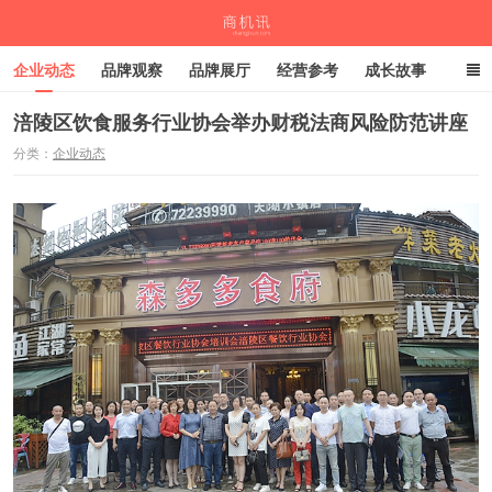
企业动态
品牌观察
品牌展厅
经营参考
成长故事
深度观察
伙伴计划
涪陵区饮食服务行业协会举办财税法商风险防范讲座
分类：
企业动态
商机讯