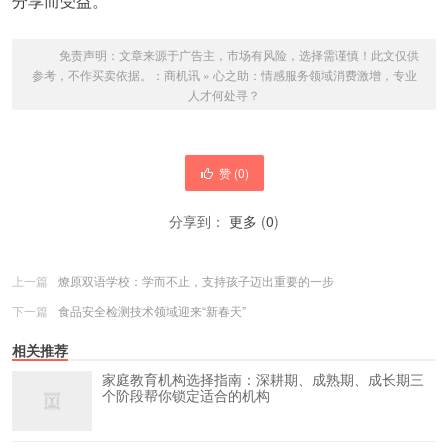
分享而受益。
免责声明：文章来源于广告主，市场有风险，选择需谨慎！此文仅供
参考，不作买卖依据。：
商机讯
»
心之助：情感服务领域消费激增，专业
人才何处寻？
赞 (
0
)
分享到：
更多
(
0
)
上一篇
燎原双语学校：学而不止，支持孩子迈出重要的一步
下一篇
食品安全检测技术领域迎来“新春天”
相关推荐
家庭教育机构选择指南：深耕期、成熟期、成长期三
个阶段帮你锁定适合的机构