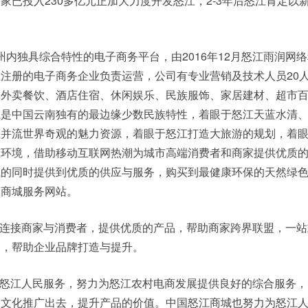
家已投入230多亿元正加大力度开发怒江，2-3年后怒江肯定以
州内独具综合特性的电子商务平台，由2016年12月怒江雨润网
注册的电子商务企业负责运营，公司有专业营销及技术人员20人
、外卖餐饮、酒店住宿、休闲娱乐、民族服饰、家居建材、超市
江是中国云南独有的最边缘少数民族特性，着眼于怒江天蓝水清
江并流世界奇观的魅力资源，着眼于怒江打造大旅游的规划，着
态环境，借助移动互联网热潮为城市高端消费者和商家提供优质
钱的同时提供到优质的供应与服务，购买到最健康环保的天然绿
的商城服务网站。
连接商家与消费者，提供优质的产品，帮助商家跨界联盟，一站
务，帮助企业品牌打造与提升。
怒江人民服务，努力为怒江农村电商发展提供良好的综合服务，
、文化推广出去，提升产品的价值。中国怒江商城也努力为怒江