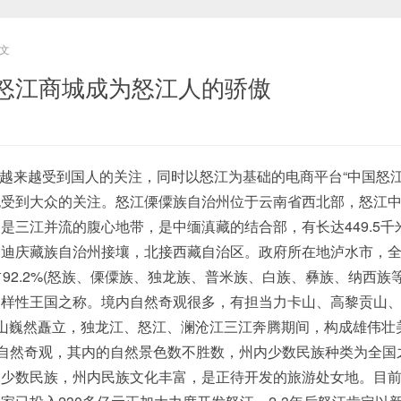
文
怒江商城成为怒江人的骄傲
越来越受到国人的关注，同时以怒江为基础的电商平台“中国怒江
也受到大众的关注。怒江傈僳族自治州位于云南省西北部，怒江
是三江并流的腹心地带，是中缅滇藏的结合部，有长达449.5千
、迪庆藏族自治州接壤，北接西藏自治区。政府所在地泸水市，
92.2%(怒族、傈僳族、独龙族、普米族、白族、彝族、纳西族等
多样性王国之称。境内自然奇观很多，有担当力卡山、高黎贡山
山巍然矗立，独龙江、怒江、澜沧江三江奔腾期间，构成雄伟壮
界自然奇观，其内的自然景色数不胜数，州内少数民族种类为全国
的少数民族，州内民族文化丰富，是正待开发的旅游处女地。目