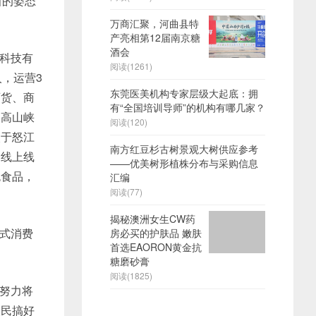
新的姿态
万商汇聚，河曲县特
产亮相第12届南京糖
酒会
络科技有
阅读(1261)
，运营3
东莞医美机构专家层级大起底：拥
百货、商
有“全国培训导师”的机构有哪几家？
、高山峡
阅读(120)
眼于怒江
南方红豆杉古树景观大树供应参考
的线上线
——优美树形植株分布与采购信息
色食品，
汇编
阅读(77)
揭秘澳洲女生CW药
式消费
房必买的护肤品 嫩肤
首选EAORON黄金抗
糖磨砂膏
阅读(1825)
努力将
人民搞好