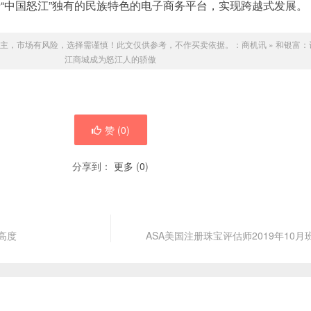
“中国怒江”独有的民族特色的电子商务平台，实现跨越式发展。
主，市场有风险，选择需谨慎！此文仅供参考，不作买卖依据。：
商机讯
»
和银富：
江商城成为怒江人的骄傲
赞 (
0
)
分享到：
更多
(
0
)
高度
ASA美国注册珠宝评估师2019年10