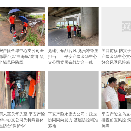
安产险金华中心支公司全
党建引领战台风 党员冲锋显
关口前移 防灾于
部署台风“白海豚”防御 筑
担当——平安产险金华中心
产险金华中心支
全域风险防线
支公司党员奋战防台一线
好台风季风险减
雨未至关怀先至 平安产险
平安产险永康支公司：政企
平安产险义乌支
华中心支公司为特殊群体
协同同向发力 基层防控精准
排查前置风控 
起防台“保护伞”
落地
屏障