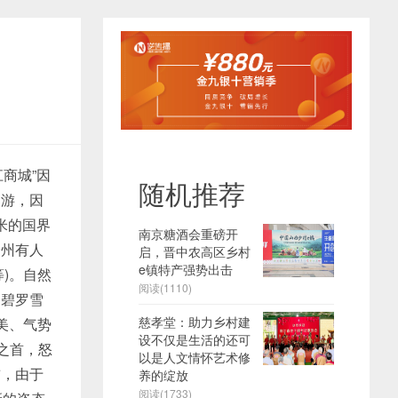
商城”因
随机推荐
中游，因
米的国界
南京糖酒会重磅开
全州有人
启，晋中农高区乡村
e镇特产强势出击
)。自然
阅读(1110)
、碧罗雪
慈孝堂：助力乡村建
美、气势
设不仅是生活的还可
之首，怒
以是人文情怀艺术修
前，由于
养的绽放
阅读(1733)