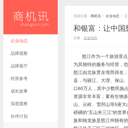
当前位置：
商机讯
企业动态
正
>
>
和银富：让中国
分类：
企业动态
企业动态
品牌观察
怒江作为一个旅游景点
为其独特的服务与经营，
品牌展厅
怒江由北纵贯全境而得名，
经营参考
县，与丽江、大理、保山
口60万人，其中少数民族占
成长故事
资源非常丰富，素有生物
深度观察
山、云岭、雪邦山等5座大
磅礴的“五山夹三江”的世
伙伴计划
族和独龙族是怒江州独有