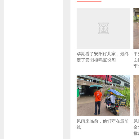
孕期看了安阳好几家，最终
平
定了安阳桓鸣宝悦阁
面
牢
风雨来临前，他们守在最前
风
线
金
撑