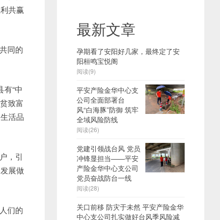
互利共赢
最新文章
共同的
孕期看了安阳好几家，最终定了安
阳桓鸣宝悦阁
阅读(9)
县有“中
平安产险金华中心支
公司全面部署台
脱贫致富
风“白海豚”防御 筑牢
的生活品
全域风险防线
阅读(26)
党建引领战台风 党员
户，引
冲锋显担当——平安
产险金华中心支公司
会发展做
党员奋战防台一线
阅读(28)
关口前移 防灾于未然 平安产险金华
人们的
中心支公司扎实做好台风季风险减