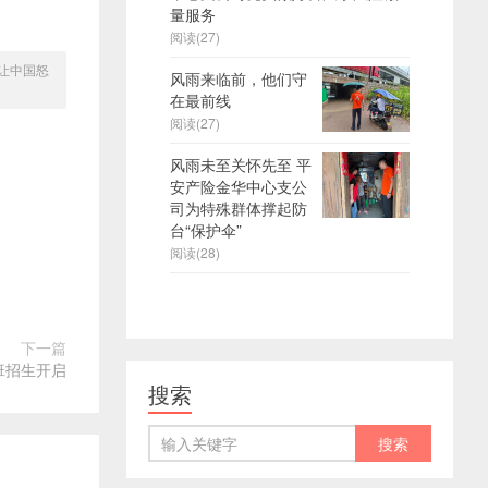
量服务
阅读(27)
让中国怒
风雨来临前，他们守
在最前线
阅读(27)
风雨未至关怀先至 平
安产险金华中心支公
司为特殊群体撑起防
台“保护伞”
阅读(28)
下一篇
月班招生开启
搜索