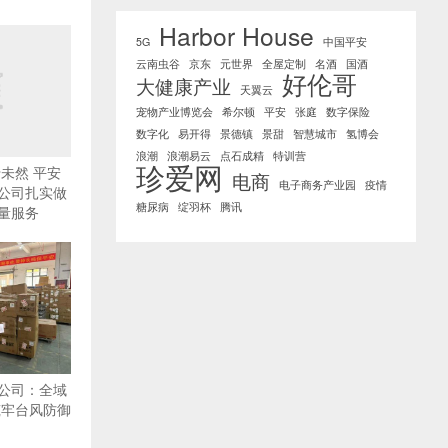
Harbor House
5G
中国平安
云南虫谷
京东
元世界
全屋定制
名酒
国酒
好伦哥
大健康产业
天翼云
宠物产业博览会
希尔顿
平安
张庭
数字保险
数字化
易开得
景德镇
景甜
智慧城市
氢博会
浪潮
浪潮易云
点石成精
特训营
珍爱网
未然 平安
电商
电子商务产业园
疫情
公司扎实做
糖尿病
绽羽杯
腾讯
量服务
公司：全域
筑牢台风防御