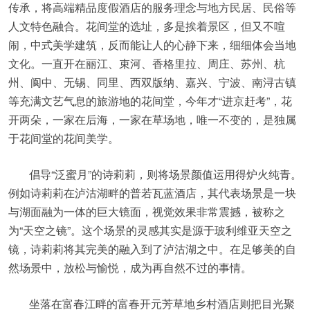
传承，将高端精品度假酒店的服务理念与地方民居、民俗等
人文特色融合。花间堂的选址，多是挨着景区，但又不喧
闹，中式美学建筑，反而能让人的心静下来，细细体会当地
文化。一直开在丽江、束河、香格里拉、周庄、苏州、杭
州、阆中、无锡、同里、西双版纳、嘉兴、宁波、南浔古镇
等充满文艺气息的旅游地的花间堂，今年才“进京赶考”，花
开两朵，一家在后海，一家在草场地，唯一不变的，是独属
于花间堂的花间美学。
倡导“泛蜜月”的诗莉莉，则将场景颜值运用得炉火纯青。
例如诗莉莉在泸沽湖畔的普若瓦蓝酒店，其代表场景是一块
与湖面融为一体的巨大镜面，视觉效果非常震撼，被称之
为“天空之镜”。这个场景的灵感其实是源于玻利维亚天空之
镜，诗莉莉将其完美的融入到了泸沽湖之中。在足够美的自
然场景中，放松与愉悦，成为再自然不过的事情。
坐落在富春江畔的富春开元芳草地乡村酒店则把目光聚