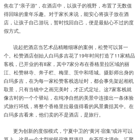
焦在了“亲子游”，在酒店中，以孩子的视野，布置了无数值
得回味的童年乐趣。对于家长来说，能安心将孩子放在酒
店，让孩子自己游玩，暂时找回自己，便是最贴心不过的度
假方式。
说起把酒店当艺术品精雕细琢的案例，松赞可以算一
个。松赞酒店创始人白玛多吉花了19年时间打造了11家精品
客栈，已开业的有8家，其中7家分布在香格里拉区域的丽
江、松赞林寺、奔子栏、梅里、茨中和塔城。摄影师出身的
白玛多吉，在为每一家松赞客栈选址时，都会事先架起相机
取景，只有当镜中之画完美时，才正式定址。这7家客栈就
像古时的一个个驿站，在纯净自然的美景中连接出一条体验
式旅行环线，将整个香格里拉最值得看的风景囊括其中。在
白玛多吉看来，他们卖的不是酒店，是旅行。
更为创新的度假模式，宁夏中卫的“黄河·宿集”或许可以
算上。这是一个大型的民宿集群项目，在苍茫大漠中，汇聚