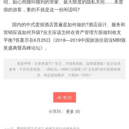
绍、贴心而随叫随到的管家、最大限度的隐私关照……来度
假的游客，要的不就是这一份闲适吗?
国内的中式度假酒店普遍是如何做的?酒店设计、服务和
营销应该如何升级?业主应该怎样在资产管理方面做到收支
平衡?答案尽在6月25日《2018—2019中国旅游住宿业MBI颁
奖盛典暨高峰论坛》。
免责声明：文章来源于广告主，市场有风险，选择需谨慎！此文仅供
参考，不作买卖依据。：
商机讯
»
MBI行业观察 | 打“文化牌”的中国度假酒
店，有赶超悦榕庄、六善的一天吗？
赞 (
0
)
分享到：
更多
(
0
)
上一篇
腾猫联盟正式成立 构建文娱行业服务平台