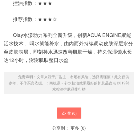
控油指数：★★★
推荐指数：★★★☆
Olay水漾动力系列全新升级，创新AQUA ENGINE聚能
活水技术， 喝水就能补水，由内而外持续调动皮肤深层水分
至皮肤表层，即刻补水迅速改善肌肤干燥，持久保湿锁水长
达12小时，澎澎肌肤整日水盈!
免责声明：文章来源于广告主，市场有风险，选择需谨慎！此文仅供
参考，不作买卖依据。：
商机讯
»
补水控油效果最好的护肤品盘点 2019补
水控油护肤品排行榜
赞 (
0
)
分享到：
更多
(
0
)