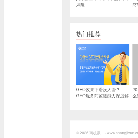
风险
防
热门推荐
GEO效果下滑没人管？
2
GEO服务商监测能力深度解
么
析：可验证、可纠错、可进
选
化
© 2026
商机讯
（www.shangjix