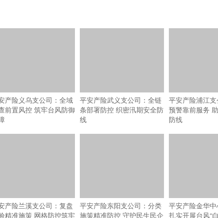
安产险义乌支公司：全域
平安产险武义支公司：全链
平安产险浦江支
查前置风控 筑牢台风防御
条部署防控 织密汛期安全防
预警靠前服务 
障
线
防线
安产险兰溪支公司：复盘
平安产险东阳支公司：分类
平安产险金华中
验精准施策 网格防控筑牢
施策精准防控 守护民生民企
扎实开展台风“白