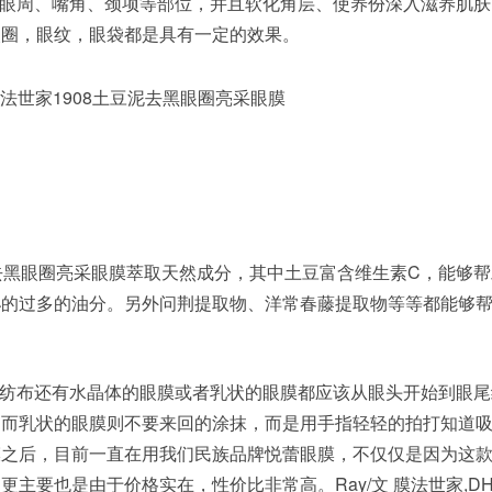
眼周、嘴角、颈项等部位，并且软化角层、使养份深入滋养肌肤
眼圈，眼纹，眼袋都是具有一定的效果。
法世家1908土豆泥去黑眼圈亮采眼膜
泥去黑眼圈亮采眼膜萃取天然成分，其中土豆富含维生素C，能够
泌的过多的油分。另外问荆提取物、洋常春藤提取物等等都能够
纺布还有水晶体的眼膜或者乳状的眼膜都应该从眼头开始到眼尾
，而乳状的眼膜则不要来回的涂抹，而是用手指轻轻的拍打知道
膜之后，目前一直在用我们民族品牌悦蕾眼膜，不仅仅是因为这
主要也是由于价格实在，性价比非常高。Ray/文 膜法世家,DH