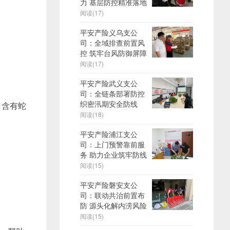
力 基层防控精准落地
阅读(17)
平安产险义乌支公
司：全域排查前置风
控 筑牢台风防御屏障
阅读(17)
平安产险武义支公
司：全链条部署防控
织密汛期安全防线
。含有蛇
阅读(18)
平安产险浦江支公
司：上门预警靠前服
务 助力企业筑牢防线
阅读(15)
平安产险磐安支公
司：联动共治前置布
防 源头化解内涝风险
阅读(15)