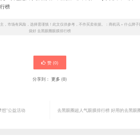
排行榜
主，市场有风险，选择需谨慎！此文仅供参考，不作买卖依据。：
商机讯
»
什么牌子
袋好 去黑眼圈眼膜排行榜
赞 (
0
)
分享到：
更多
(
0
)
梦想”公益活动
去黑眼圈超人气眼膜排行榜 好用的去黑眼