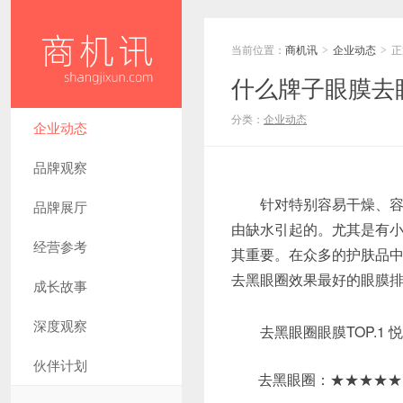
当前位置：
商机讯
企业动态
正
>
>
什么牌子眼膜去
分类：
企业动态
企业动态
品牌观察
针对特别容易干燥、容易
品牌展厅
由缺水引起的。尤其是有
经营参考
其重要。在众多的护肤品
去黑眼圈效果最好的眼膜排
成长故事
深度观察
去黑眼圈眼膜TOP.1 
伙伴计划
去黑眼圈：★★★★★