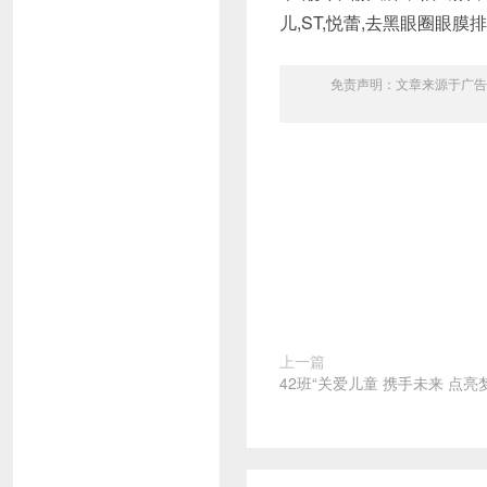
儿,ST,悦蕾,去黑眼圈眼膜
免责声明：文章来源于广告
上一篇
42班“关爱儿童 携手未来 点亮