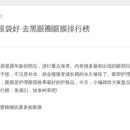
文
眼袋好 去黑眼圈眼膜排行榜
显露年龄的部位，进行重点保养。内有很多最初出现的眼部问
小干纹，不注意补水，就会慢慢变成长期的永久皱纹了。眼部护
中，眼膜是护理眼部效果最好的护肤品，今天，小编就给大家盘
行榜，美眉们，快来种草吧!
悦蕾植物抗衰多效眼膜