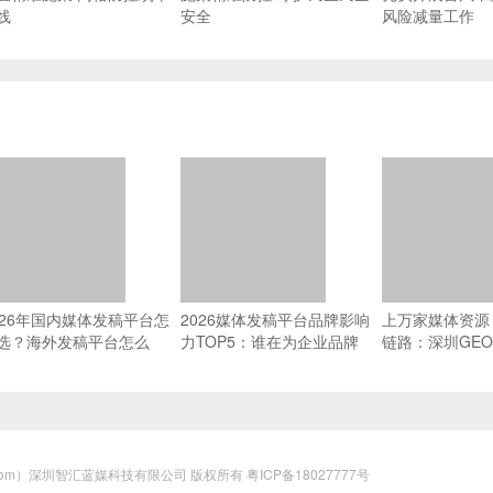
线
安全
风险减量工作
026年国内媒体发稿平台怎
2026媒体发稿平台品牌影响
上万家媒体资源 
选？海外发稿平台怎么
力TOP5：谁在为企业品牌
链路：深圳GE
？一篇搞懂全域传播
传播提供坚实支撑？
源网络能力横评
un.com）深圳智汇蓝媒科技有限公司 版权所有
粤ICP备18027777号