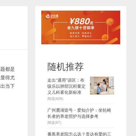
随机推荐
题都是
理显得尤
走出“通用”误区：布
点出当下
咳乐以肺部沉积量定
义儿科雾化新标准
阅读(426)
广州麓湖壹号・爱知介护：坐轮椅
长者的养老照护与选择参考
阅读(97)
番禺养老院怎么选？贵达有爱的三