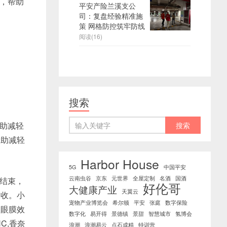
，帮助
平安产险兰溪支公
司：复盘经验精准施
策 网格防控筑牢防线
阅读(16)
搜索
帮助减轻
帮助减轻
Harbor House
5G
中国平安
云南虫谷
京东
元世界
全屋定制
名酒
国酒
结束，
好伦哥
大健康产业
天翼云
吸收。小
宠物产业博览会
希尔顿
平安
张庭
数字保险
款眼膜效
数字化
易开得
景德镇
景甜
智慧城市
氢博会
C,香奈
浪潮
浪潮易云
点石成精
特训营