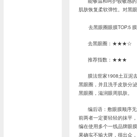
能够温和呵护较敏感的
肌肤恢复柔软弹性。对黑
去黑眼圈眼膜TOP.5 膜
去黑眼圈：★★★☆
推荐指数：★★★
膜法世家1908土豆
黑眼圈，并且洗手皮肤分
黑眼圈，滋润眼周肌肤。
编后语：敷眼膜顺序无
前两者一定要轻轻的抹平
编在使用多个一线品牌眼
果确实不输大牌，很出众，更