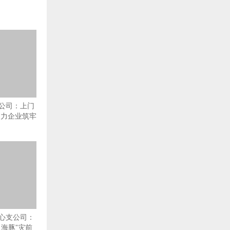
公司：上门
助力企业筑牢
心支公司：
海豚”灾前