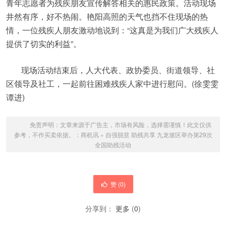
青年志愿者为残疾朋友宣传解答相关的惠民政策。活动现场
井然有序，好不热闹。艳阳高照的天气也挡不住现场的热
情，一位残疾人朋友激动地说到：“这真是为我们广大残疾人
提供了切实的利益”。
现场活动结束后，人大代表、政协委员、街道领导、社
区领导及社工，一起前往困难残疾人家中进行慰问。(徐雯雯
谭进)
免责声明：文章来源于广告主，市场有风险，选择需谨慎！此文仅供
参考，不作买卖依据。：
商机讯
»
自强脱贫 助残共享 九龙坡区举办第29次
全国助残活动
赞 (
0
)
分享到：
更多
(
0
)