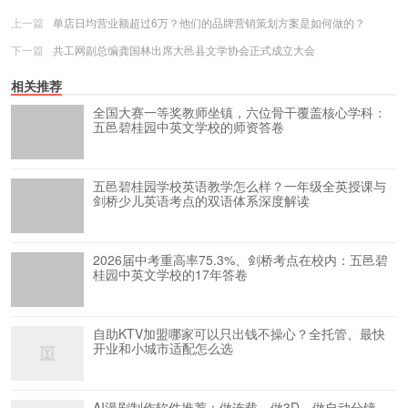
上一篇
单店日均营业额超过6万？他们的品牌营销策划方案是如何做的？
下一篇
共工网副总编龚国林出席大邑县文学协会正式成立大会
相关推荐
全国大赛一等奖教师坐镇，六位骨干覆盖核心学科：
五邑碧桂园中英文学校的师资答卷
五邑碧桂园学校英语教学怎么样？一年级全英授课与
剑桥少儿英语考点的双语体系深度解读
2026届中考重高率75.3%、剑桥考点在校内：五邑碧
桂园中英文学校的17年答卷
自助KTV加盟哪家可以只出钱不操心？全托管、最快
开业和小城市适配怎么选
AI漫剧制作软件推荐：做连载、做3D、做自动分镜，