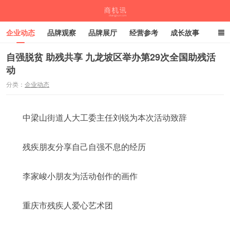
企业动态
品牌观察
品牌展厅
经营参考
成长故事
深度观察
伙伴计划
自强脱贫 助残共享 九龙坡区举办第29次全国助残活
动
商机讯
分类：
企业动态
中梁山街道人大工委主任刘锐为本次活动致辞
残疾朋友分享自己自强不息的经历
李家峻小朋友为活动创作的画作
重庆市残疾人爱心艺术团