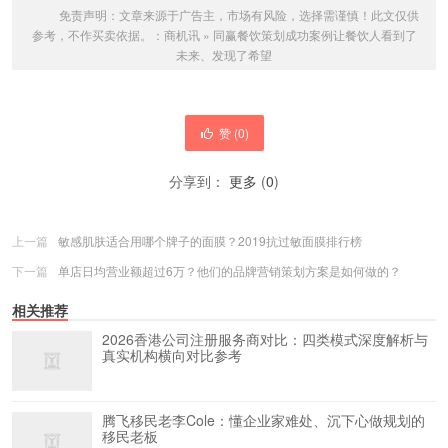
免责声明：文章来源于广告主，市场有风险，选择需谨慎！此文仅供
参考，不作买卖依据。：
商机讯
»
同赢餐饮策划成功案例让餐饮人看到了
未来、发现了希望
赞 (
0
)
分享到：
更多
(
0
)
上一篇
敏感肌肤适合用哪个牌子的面膜？2019抗过敏面膜排行榜
下一篇
单店日均营业额超过6万？他们的品牌营销策划方案是如何做的？
相关推荐
2026香港公司注册服务商对比：四类模式深度解析与
真实机构横向对比参考
腾飞移民老李Cole：懂企业家难处、沉下心做规划的
移民老板