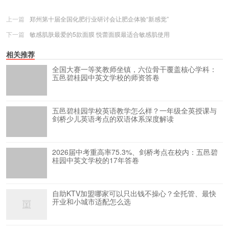
上一篇
郑州第十届全国化肥行业研讨会让肥企体验“新感觉”
下一篇
敏感肌肤最爱的5款面膜 悦蕾面膜最适合敏感肌使用
相关推荐
全国大赛一等奖教师坐镇，六位骨干覆盖核心学科：
五邑碧桂园中英文学校的师资答卷
五邑碧桂园学校英语教学怎么样？一年级全英授课与
剑桥少儿英语考点的双语体系深度解读
2026届中考重高率75.3%、剑桥考点在校内：五邑碧
桂园中英文学校的17年答卷
自助KTV加盟哪家可以只出钱不操心？全托管、最快
开业和小城市适配怎么选