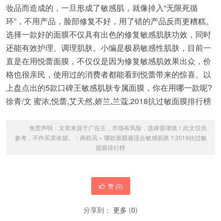
妆品而造成的，一旦形成了敏感肌，就像掉入“无限死循
环”，不用产品，脸部修复不好，用了错的产品反而更糟糕。
选择一款好的面膜不仅具有出色的修复敏感肌肤功效，同时
还能有效护理、调理肌肤。小编是极易敏感性肌肤，目前一
直是在用悦蕾面膜，不仅仅是因为修复敏感肌效果出众，价
格也很亲民，使用过的消费者都能看到悦蕾带来的惊喜。以
上盘点出的5款口碑王敏感肌肤专属面膜，你在用哪一款呢?
徐青/文 蜜浓,悦蕾,艾天然,娇兰,兰蔻,2018抗过敏面膜排行榜
免责声明：文章来源于广告主，市场有风险，选择需谨慎！此文仅供
参考，不作买卖依据。：
商机讯
»
哪款面膜最适合敏感肌肤？2019抗过敏
面膜排行榜
赞 (
0
)
分享到：
更多
(
0
)