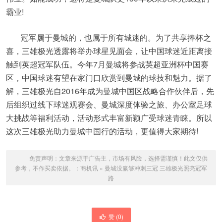
霸业!
冠军属于曼城的，也属于所有城迷的。为了共享捧杯之
喜，三雄极光透露将举办球星见面会，让中国球迷近距离接
触到英超冠军队伍。今年7月曼城将参战英超亚洲杯中国赛
区，中国球迷有望在家门口欣赏到曼城的球技和魅力。据了
解，三雄极光自2016年成为曼城中国区战略合作伙伴后，先
后组织过线下球迷观赛会、曼城深度体验之旅、办公室足球
大挑战等福利活动，活动形式丰富新颖广受球迷青睐。所以
这次三雄极光助力曼城中国行的活动，更值得大家期待!
免责声明：文章来源于广告主，市场有风险，选择需谨慎！此文仅供
参考，不作买卖依据。：
商机讯
»
曼城没赢够冲刺三冠 三雄极光照亮冠军
路
赞 (
0
)