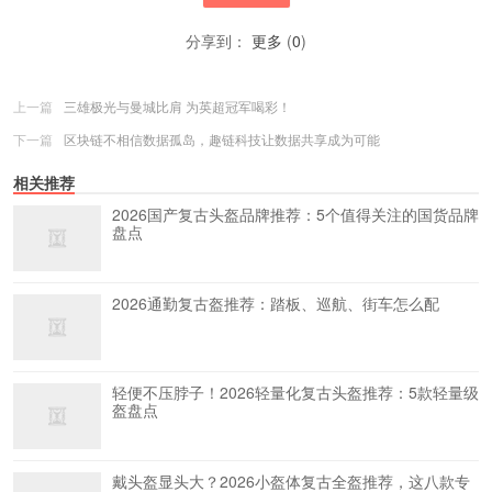
分享到：
更多
(
0
)
上一篇
三雄极光与曼城比肩 为英超冠军喝彩！
下一篇
区块链不相信数据孤岛，趣链科技让数据共享成为可能
相关推荐
2026国产复古头盔品牌推荐：5个值得关注的国货品牌
盘点
2026通勤复古盔推荐：踏板、巡航、街车怎么配
轻便不压脖子！2026轻量化复古头盔推荐：5款轻量级
盔盘点
戴头盔显头大？2026小盔体复古全盔推荐，这八款专