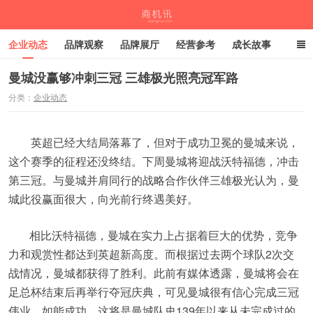
企业动态
品牌观察
品牌展厅
经营参考
成长故事
深度观察
伙伴计划
曼城没赢够冲刺三冠 三雄极光照亮冠军路
分类：
企业动态
商机讯
英超已经大结局落幕了，但对于成功卫冕的曼城来说，
这个赛季的征程还没终结。下周曼城将迎战沃特福德，冲击
第三冠。与曼城并肩同行的战略合作伙伴三雄极光认为，曼
城此役赢面很大，向光前行终遇美好。
相比沃特福德，曼城在实力上占据着巨大的优势，竞争
力和观赏性都达到英超新高度。而根据过去两个球队2次交
战情况，曼城都获得了胜利。此前有媒体透露，曼城将会在
足总杯结束后再举行夺冠庆典，可见曼城很有信心完成三冠
伟业。如能成功，这将是曼城队史139年以来从未完成过的