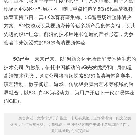
现，显示到场景中每一个微小的细节，真实可感。而在大会
现场的4K/8K小型展示区，咪咕重点打造的5G+8K高清视频
体育直播节目、真4K体育赛事集锦、5G智慧场馆整体解决
方案、5G快游戏以及视频彩铃等诸多新产品集体亮相，以其
先进的设计理念、前沿的技术应用和创新的产品形态，为参
会者带来沉浸式的5G超高清视频体验。
5G已至，未来已来。以“创新文化全场景沉浸体验生态的
技术公司”为愿景，依托中国移动的5G先发优势和自身的超
高清技术优势，咪咕公司将持续探索5G超高清与体育赛事、
演艺活动、数字阅读、游戏、传统经典舞台艺术等领域的跨
界融合，以5G+真4K为驱动力，为用户开启下一代沉浸体验
(NGIE)。
免责声明：文章来源于广告主，市场有风险，选择需谨慎！此文仅供
参考，不作买卖依据。：
商机讯
»
中国移动咪咕携手康佳达成战略合作，
将共建5G超高清实验室