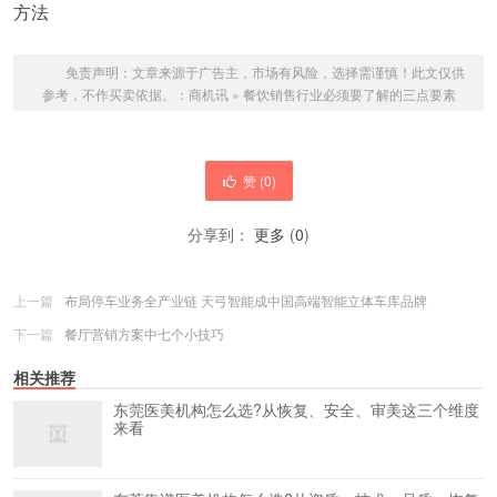
方法
免责声明：文章来源于广告主，市场有风险，选择需谨慎！此文仅供
参考，不作买卖依据。：
商机讯
»
餐饮销售行业必须要了解的三点要素
赞 (
0
)
分享到：
更多
(
0
)
上一篇
布局停车业务全产业链 天弓智能成中国高端智能立体车库品牌
下一篇
餐厅营销方案中七个小技巧
相关推荐
东莞医美机构怎么选?从恢复、安全、审美这三个维度
来看