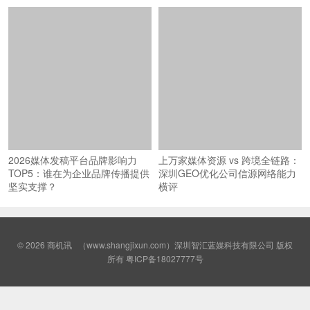
2026媒体发稿平台品牌影响力
上万家媒体资源 vs 跨境全链路：
TOP5：谁在为企业品牌传播提供
深圳GEO优化公司信源网络能力
坚实支撑？
横评
© 2026
商机讯
（www.shangjixun.com）深圳智汇蓝媒科技有限公司 版权
所有
粤ICP备18027777号