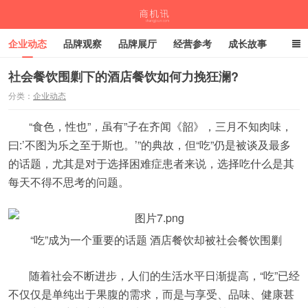
企业动态
品牌观察
品牌展厅
经营参考
成长故事
深度观察
伙伴计划
社会餐饮围剿下的酒店餐饮如何力挽狂澜?
分类：
企业动态
商机讯
“食色，性也”，虽有”子在齐闻《韶》，三月不知肉味，
曰:’不图为乐之至于斯也。’”的典故，但“吃”仍是被谈及最多
的话题，尤其是对于选择困难症患者来说，选择吃什么是其
每天不得不思考的问题。
“吃”成为一个重要的话题 酒店餐饮却被社会餐饮围剿
随着社会不断进步，人们的生活水平日渐提高，“吃”已经
不仅仅是单纯出于果腹的需求，而是与享受、品味、健康甚