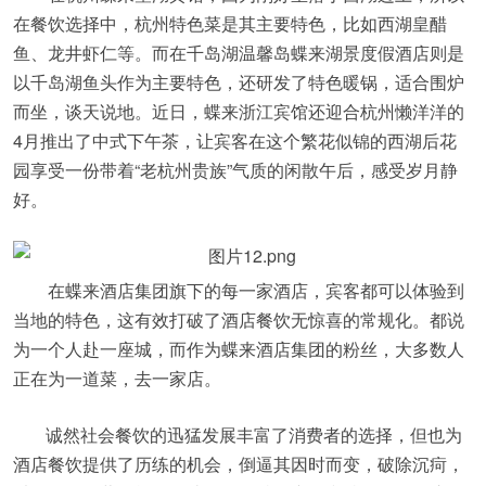
在餐饮选择中，杭州特色菜是其主要特色，比如西湖皇醋
鱼、龙井虾仁等。而在千岛湖温馨岛蝶来湖景度假酒店则是
以千岛湖鱼头作为主要特色，还研发了特色暖锅，适合围炉
而坐，谈天说地。近日，蝶来浙江宾馆还迎合杭州懒洋洋的
4月推出了中式下午茶，让宾客在这个繁花似锦的西湖后花
园享受一份带着“老杭州贵族”气质的闲散午后，感受岁月静
好。
在蝶来酒店集团旗下的每一家酒店，宾客都可以体验到
当地的特色，这有效打破了酒店餐饮无惊喜的常规化。都说
为一个人赴一座城，而作为蝶来酒店集团的粉丝，大多数人
正在为一道菜，去一家店。
诚然社会餐饮的迅猛发展丰富了消费者的选择，但也为
酒店餐饮提供了历练的机会，倒逼其因时而变，破除沉疴，