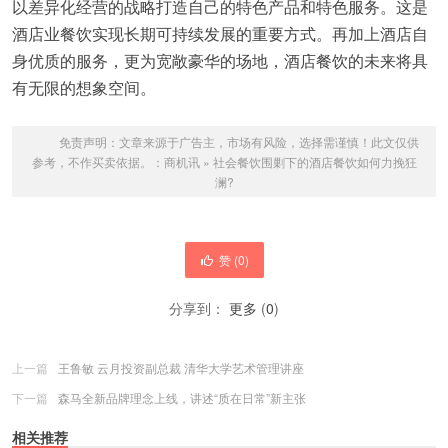
以差异化经营的战略打造自己的特色产品和特色服务。这是
酒店业餐饮实现长期可持续发展的重要方式。再加上酒店自
身优质的服务，更为宽敞豪华的场地，酒店餐饮的未来将具
有无限的想象空间。
免责声明：文章来源于广告主，市场有风险，选择需谨慎！此文仅供
参考，不作买卖依据。：
商机讯
»
社会餐饮围剿下的酒店餐饮如何力挽狂
澜?
赞 (
0
)
分享到：
更多
(
0
)
上一篇
王鲁敏 云月投资副总裁 清华大学艺术管理讲座
下一篇
森马全新品牌理念上线，讲述“质在日常”新主张
相关推荐