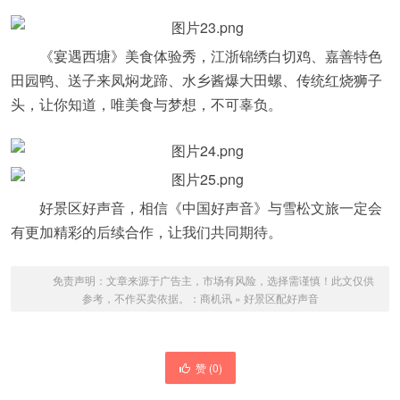
《宴遇西塘》美食体验秀，江浙锦绣白切鸡、嘉善特色
田园鸭、送子来凤焖龙蹄、水乡酱爆大田螺、传统红烧狮子
头，让你知道，唯美食与梦想，不可辜负。
好景区好声音，相信《中国好声音》与雪松文旅一定会
有更加精彩的后续合作，让我们共同期待。
免责声明：文章来源于广告主，市场有风险，选择需谨慎！此文仅供
参考，不作买卖依据。：
商机讯
»
好景区配好声音
赞 (
0
)