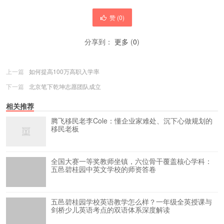
赞 (
0
)
分享到：
更多
(
0
)
上一篇
如何提高100万高职入学率
下一篇
北京笔下乾坤志愿团队成立
相关推荐
腾飞移民老李Cole：懂企业家难处、沉下心做规划的
移民老板
全国大赛一等奖教师坐镇，六位骨干覆盖核心学科：
五邑碧桂园中英文学校的师资答卷
五邑碧桂园学校英语教学怎么样？一年级全英授课与
剑桥少儿英语考点的双语体系深度解读