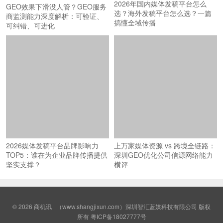
2026年国内媒体发稿平台怎么
GEO效果下滑没人管？GEO服务
选？海外发稿平台怎么选？一篇
商监测能力深度解析：可验证、
搞懂全域传播
可纠错、可进化
2026媒体发稿平台品牌影响力
上万家媒体资源 vs 跨境全链路：
TOP5：谁在为企业品牌传播提供
深圳GEO优化公司信源网络能力
坚实支撑？
横评
© 2026
商机讯
（www.shangjixun.com）深圳智汇蓝媒科技有限公司 版权
所有
粤ICP备18027777号