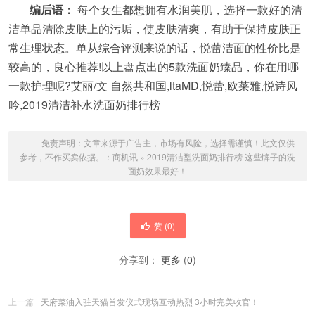
编后语：
每个女生都想拥有水润美肌，选择一款好的清
洁单品清除皮肤上的污垢，使皮肤清爽，有助于保持皮肤正
常生理状态。单从综合评测来说的话，悦蕾洁面的性价比是
较高的，良心推荐!以上盘点出的5款洗面奶臻品，你在用哪
一款护理呢?艾丽/文 自然共和国,ltaMD,悦蕾,欧莱雅,悦诗风
吟,2019清洁补水洗面奶排行榜
免责声明：文章来源于广告主，市场有风险，选择需谨慎！此文仅供
参考，不作买卖依据。：
商机讯
»
2019清洁型洗面奶排行榜 这些牌子的洗
面奶效果最好！
赞 (
0
)
分享到：
更多
(
0
)
上一篇
天府菜油入驻天猫首发仪式现场互动热烈 3小时完美收官！