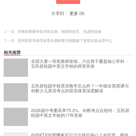
分享到：
更多
(
0
)
上一篇
济南创客家科技冰彩活画：精湛的技艺、先进的设备
下一篇
贵州凯里市领导巫贵生调研赛为智能旗下智慧吉首运营中心
相关推荐
全国大赛一等奖教师坐镇，六位骨干覆盖核心学科：
五邑碧桂园中英文学校的师资答卷
五邑碧桂园学校英语教学怎么样？一年级全英授课与
剑桥少儿英语考点的双语体系深度解读
2026届中考重高率75.3%、剑桥考点在校内：五邑碧
桂园中英文学校的17年答卷
自助KTV加盟哪家可以只出钱不操心？全托管、最快