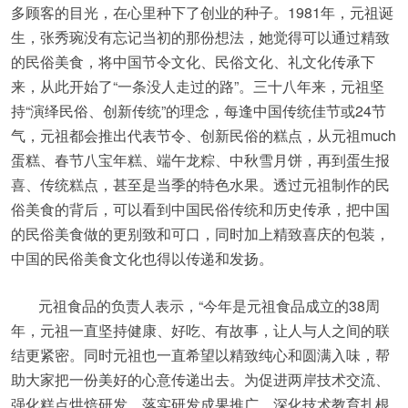
多顾客的目光，在心里种下了创业的种子。1981年，元祖诞
生，张秀琬没有忘记当初的那份想法，她觉得可以通过精致
的民俗美食，将中国节令文化、民俗文化、礼文化传承下
来，从此开始了“一条没人走过的路”。三十八年来，元祖坚
持“演绎民俗、创新传统”的理念，每逢中国传统佳节或24节
气，元祖都会推出代表节令、创新民俗的糕点，从元祖much
蛋糕、春节八宝年糕、端午龙粽、中秋雪月饼，再到蛋生报
喜、传统糕点，甚至是当季的特色水果。透过元祖制作的民
俗美食的背后，可以看到中国民俗传统和历史传承，把中国
的民俗美食做的更别致和可口，同时加上精致喜庆的包装，
中国的民俗美食文化也得以传递和发扬。
元祖食品的负责人表示，“今年是元祖食品成立的38周
年，元祖一直坚持健康、好吃、有故事，让人与人之间的联
结更紧密。同时元祖也一直希望以精致纯心和圆满入味，帮
助大家把一份美好的心意传递出去。为促进两岸技术交流、
强化糕点烘焙研发、落实研发成果推广、深化技术教育扎根