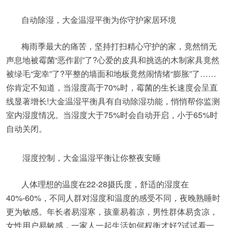
自动除湿，大金温湿平衡为你守护家居环境
梅雨季最大的痛苦，坚持打扫精心守护的家，竟然悄无
声息地被霉菌“恶作剧”了?心爱的皮具和挑选的木制家具竟然
被绿毛“宠幸”了?平整的墙面和地板竟然闹情绪“膨胀”了……
你肯定不知道，当湿度高于70%时，霉菌的生长速度会呈直
线显著增长!大金温湿平衡具有自动除湿功能，悄悄帮你监测
室内湿度情况。当湿度大于75%时会自动开启，小于65%时
自动关闭。
湿度控制，大金温湿平衡让你整夜安睡
人体理想的温度在22-28摄氏度，舒适的湿度在
40%-60%，不同人群对湿度和温度的感受不同，夜晚熟睡时
更为敏感。年长者易湿寒，孩童易着凉，男性群体易贪凉，
女性用户易敏感，一家人一起生活如何权衡才好?试试看一