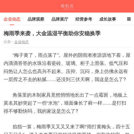
企业动态
品牌观察
品牌展厅
经营参考
成长故事
深度观察
伙伴计划
梅雨季来袭，大金温湿平衡助你安稳换季
分类：
企业动态
商机讯
“梅子黄了，雨点落了”。屋外的阴雨淅淅沥沥地下着，屋
内滴滴答答的水珠沿着瓷砖、玻璃、柜子上滑落。低气压和
闷热让人怎么也高兴不起来。压抑、沉闷，身上仿佛永远有
一层挥之不去的粘腻……还没到三伏天啊，我这是怎么了?
角落里的木制家具竟然悄悄地长出了一点霉斑，地板上
莫名其妙突起了一些“水泡”，墙面像长了藓一样……是打扫
得不够勤快吗，我的家这是怎么了?
掐指一算，梅雨季又又又又来了啊!“雨打黄梅头，四十五