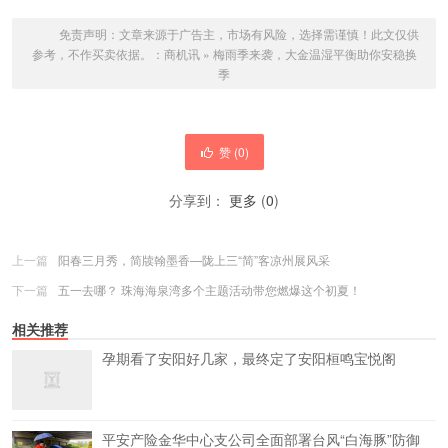
免责声明：文章来源于广告主，市场有风险，选择需谨慎！此文仅供
参考，不作买卖依据。：
商机讯
»
梅雨季来袭，大金温湿平衡助你安稳换
季
赞 (
0
)
分享到：
更多
(
0
)
上一篇
阳春三月秀，简牍翰墨香—陇上三“简”客凉州展风采
下一篇
五一去哪？ 珠海海泉湾多个主题活动带您燃爆这个初夏！
相关推荐
孕期看了安阳好几家，最终定了安阳桓鸣宝悦阁
平安产险金华中心支公司全面部署台风“白海豚”防御