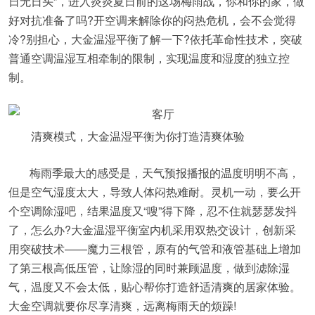
日无日头”，进入炎炎夏日前的这场梅雨战，你和你的家，做
好对抗准备了吗?开空调来解除你的闷热危机，会不会觉得
冷?别担心，大金温湿平衡了解一下?依托革命性技术，突破
普通空调温湿互相牵制的限制，实现温度和湿度的独立控
制。
清爽模式，大金温湿平衡为你打造清爽体验
梅雨季最大的感受是，天气预报播报的温度明明不高，
但是空气湿度太大，导致人体闷热难耐。灵机一动，要么开
个空调除湿吧，结果温度又“嗖”得下降，忍不住就瑟瑟发抖
了，怎么办?大金温湿平衡室内机采用双热交设计，创新采
用突破技术——魔力三根管，原有的气管和液管基础上增加
了第三根高低压管，让除湿的同时兼顾温度，做到滤除湿
气，温度又不会太低，贴心帮你打造舒适清爽的居家体验。
大金空调就要你尽享清爽，远离梅雨天的烦躁!