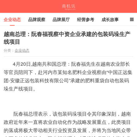
企业动态
品牌观察
品牌展厅
经营参考
成长故事
深度观察
伙伴计划
越南总理：阮春福视察中资企业承建的包装码垛生产
线项目
商机讯
分类：
企业动态
4月20日,越南共和国总理：阮春福先生在越南农业部长
等官员陪同下，赴河内市某知名肥料企业视察由“中国正远集
团-安徽正远包装科技有限公司”承建的肥料重袋自动包装码
垛生产线项目。
阮春福总理表示，该包装码垛项目令其印象深刻，越南
政府近年来一直将农业自动化作为战略发展重点，此类项目
的落成将极大带动相关行业投资及发展，并将为当地民众带