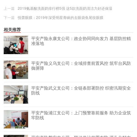
上一篇
2019氨基酸洗面奶排行榜5强 这5款洗面奶清洁力好还保湿
下一篇
悦蕾眼膜：2019年深受明星青睐的去眼袋鱼尾纹眼膜
相关推荐
平安产险永康支公司：政企协同同向发力 基层防控精
准落地
平安产险义乌支公司：全域排查前置风控 筑牢台风防
御屏障
平安产险武义支公司：全链条部署防控 织密汛期安全
防线
平安产险浦江支公司：上门预警靠前服务 助力企业筑
牢防线