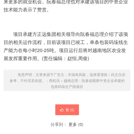
来更多的就业机会。阮春福总理也对承建该项目的中资企业
技术能力表示了赞赏。
项目承建方正远集团相关领导向阮春福总理介绍了该项
目的相关运作流程，目前该项目已竣工，单条包装码垛线生
产能力在每小时20-25吨。项目运行后将对越南地区农业发
展发挥重要作用。(责任编辑：赵恒,周俊)
免责声明：文章来源于广告主，市场有风险，选择需谨慎！此文仅供
参考，不作买卖依据。：
商机讯
»
越南总理：阮春福视察中资企业承建的
包装码垛生产线项目
赞 (
0
)
分享到：
更多
(
0
)