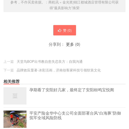
参考，不作买卖依据。：
商机讯
»
金光奖|锦江都城酒店管理有限公司获
得“最具影响力”殊荣
赞 (
0
)
分享到：
更多
(
0
)
上一篇
天堂鸟BOP出书教自愈失恋良方：自我沟通
下一篇
品牌效应显著-冰彩活画，济南创客家科技引领软装文化
相关推荐
孕期看了安阳好几家，最终定了安阳桓鸣宝悦阁
平安产险金华中心支公司全面部署台风“白海豚”防御
筑牢全域风险防线