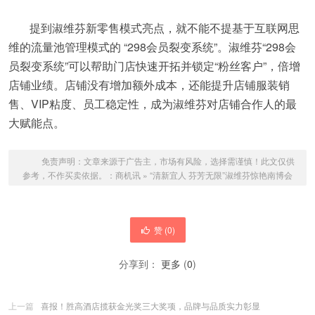
提到淑维芬新零售模式亮点，就不能不提基于互联网思
维的流量池管理模式的 “298会员裂变系统”。淑维芬“298会
员裂变系统”可以帮助门店快速开拓并锁定“粉丝客户”，倍增
店铺业绩。店铺没有增加额外成本，还能提升店铺服装销
售、VIP粘度、员工稳定性，成为淑维芬对店铺合作人的最
大赋能点。
免责声明：文章来源于广告主，市场有风险，选择需谨慎！此文仅供
参考，不作买卖依据。：
商机讯
»
“清新宜人 芬芳无限”淑维芬惊艳南博会
赞 (
0
)
分享到：
更多
(
0
)
上一篇
喜报！胜高酒店揽获金光奖三大奖项，品牌与品质实力彰显