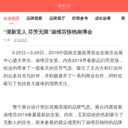
企业动态
品牌观察
品牌展厅
经营参考
成长故事
深度观察
伙伴计划
“清新宜人 芬芳无限”淑维芬惊艳南博会
分类：
企业动态
商机讯
3-25日—3-29日，2019中国南京服装博览会在南京会展
中心盛大举办。淑维芬女装、内衣2019早春新品闪亮登场，
给业内带来了一股春天的芬芳气息。吸引了主办方和行业内
的众多目光与好评，并积极展开了一系列商业合作，同时也
吸引了包括各大媒体的强势关注。
整个展台设计突出优雅浪漫的品牌气息。展台内摆放着
淑维芬2019春夏最新款女装、内衣，五彩缤纷的色彩吸引了
无数人的目光，前来参展的观众感受到了淑维芬独特的品牌