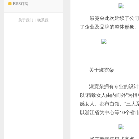
RSS订阅
淑霓朵此次延续了公司一
关于我们
|
联系我
了企业及品牌的整体形象
​
关于淑霓朵
淑霓朵拥有专业的设计
以“精致女人由内而外”为
感女人、都市白领、”三大
以浙江省为中心等10个省
畅芙新零售模式亮点