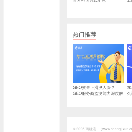
官方咨询方式汇总
工
热门推荐
GEO效果下滑没人管？
2
GEO服务商监测能力深度解
么
析：可验证、可纠错、可进
选
化
© 2026
商机讯
（www.shangjix