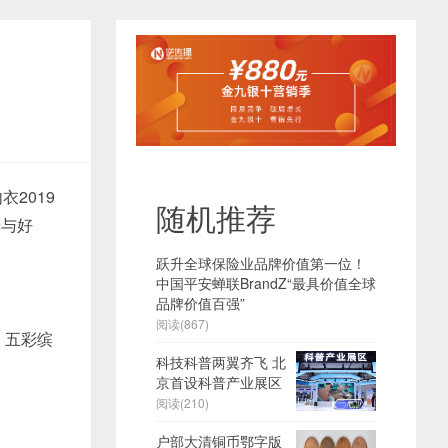
衣2019
随机推荐
光与好
跃升全球保险业品牌价值第一位！
中国平安蝉联BrandZ“最具价值全球
品牌价值百强”
阅读(867)
，五彩缤
科技科普两翼齐飞 北
京首设科普产业展区
阅读(210)
户部大清铜币鄂字版