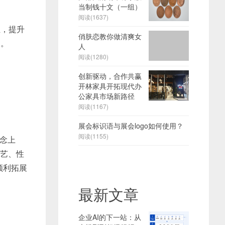
当制钱十文（一组）
阅读(1637)
，提升
俏肤恋教你做清爽女
受。
人
阅读(1280)
创新驱动，合作共赢
开林家具开拓现代办
公家具市场新路径
阅读(1167)
展会标识语与展会logo如何使用？
阅读(1155)
念上
文艺、性
顺利拓展
最新文章
企业AI的下一站：从