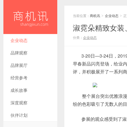
当前位置：
商机讯
企业动态
正
>
>
淑霓朵精致女装
分类：
企业动态
企业动态
品牌观察
3-20日—3-24日
早春新品闪亮登场，给业
品牌展厅
评，并积极展开了一系列
经营参考
成长故事
整个展台突出优雅浪漫的
深度观察
纷的色彩吸引了无数人的
伙伴计划
参展的观众感受到了淑