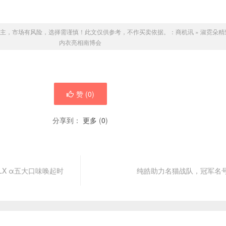
主，市场有风险，选择需谨慎！此文仅供参考，不作买卖依据。：
商机讯
»
淑霓朵精
内衣亮相南博会
赞 (
0
)
分享到：
更多
(
0
)
X α五大口味唤起时
纯皓助力名猫战队，冠军名