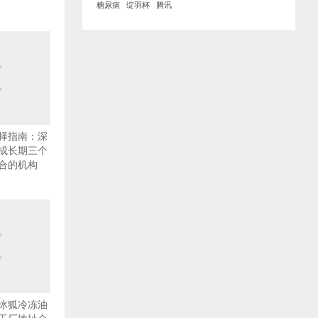
糖尿病
绽羽杯
腾讯
择指南：深
成长期三个
合的机构
冰狐冷冻油