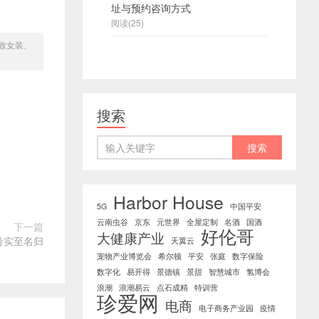
址与预约咨询方式
阅读(25)
致女装、
搜索
Harbor House
5G
中国平安
云南虫谷
京东
元世界
全屋定制
名酒
国酒
下一篇
好伦哥
大健康产业
号实至名归
天翼云
宠物产业博览会
希尔顿
平安
张庭
数字保险
数字化
易开得
景德镇
景甜
智慧城市
氢博会
浪潮
浪潮易云
点石成精
特训营
珍爱网
电商
电子商务产业园
疫情