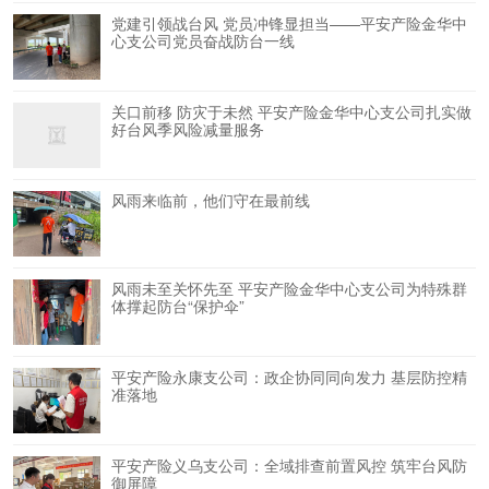
党建引领战台风 党员冲锋显担当——平安产险金华中
心支公司党员奋战防台一线
关口前移 防灾于未然 平安产险金华中心支公司扎实做
好台风季风险减量服务
风雨来临前，他们守在最前线
风雨未至关怀先至 平安产险金华中心支公司为特殊群
体撑起防台“保护伞”
平安产险永康支公司：政企协同同向发力 基层防控精
准落地
平安产险义乌支公司：全域排查前置风控 筑牢台风防
御屏障