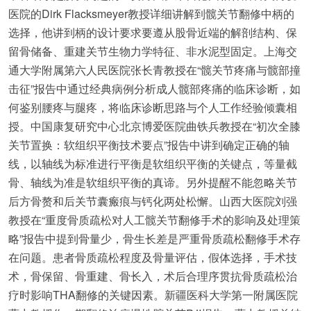
医院的Dirk Flacksmeyer教授详细讲解到髋关节翻修中柄的
选择，他讲到柄的设计要求要遵从股骨近端的解剖结构、保
留骨储备、重建关节生物力学特征、非水泥型固定。上海交
通大学附属第六人民医院张长青教授在“髋关节疼痛与髋部撞
击征”报告中通过经典病例分析成人髋部疼痛的临床诊断，如
何鉴别腰疼与腿疼，将临床诊断思路与个人工作经验倾囊相
授。中国康复研究中心北京博爱医院曲铁兵教授在“初次全膝
关节置换：软组织平衡技术要点”报告中讲到确定正确的轴
线，以轴线为标准进行平衡是软组织平衡的关键点，等量截
骨、轴线为准是软组织平衡的真谛。另外提醒不能忽略关节
后方骨赘和后关节囊瘢痕与钙化两处松懈。山西大医院刘强
教授在“重度骨质疏松对人工髋关节翻修手术的影响及处理策
略”报告中提到骨量少，骨生长差是严重骨质疏松翻修手术存
在问题。患者骨质疏松程度及骨量评估，假体选择，手术技
术，骨保留、骨重建、骨长入，术后合理序贯抗骨质疏松治
疗时影响THA翻修的关键因素。新疆医科大学第一附属医院