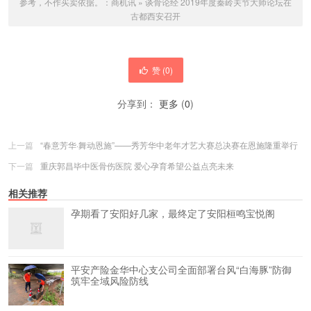
参考，不作买卖依据。：
商机讯
»
谈骨论经 2019年度秦岭关节大师论坛在
古都西安召开
赞 (
0
)
分享到：
更多
(
0
)
上一篇
“春意芳华·舞动恩施”——秀芳华中老年才艺大赛总决赛在恩施隆重举行
下一篇
重庆郭昌毕中医骨伤医院 爱心孕育希望公益点亮未来
相关推荐
孕期看了安阳好几家，最终定了安阳桓鸣宝悦阁
平安产险金华中心支公司全面部署台风“白海豚”防御
筑牢全域风险防线