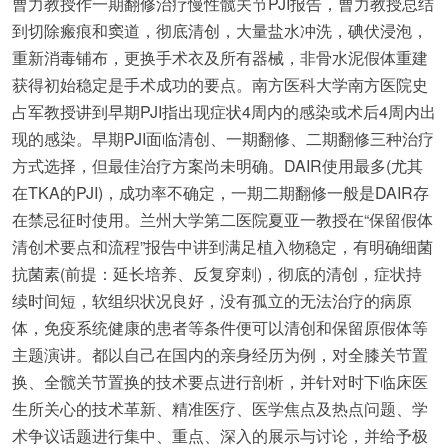
曹力教授作一期翻修治疗慢性髋关节PJI报告，曹力教授总结
到切除瘢痕和窦道，彻底清创，大量盐水冲洗，碘伏浸泡，
重新消毒铺布，更换手术衣及所有器械，非骨水泥假体重建
获得初始稳定是手术成功的要点。南方医科大学南方医院史
占军教授讲到早期PJI指出现症状4周内的感染或术后4周内出
现的感染。早期PJI面临清创、一期翻修、二期翻修三种治疗
方式选择，但最佳治疗方案尚未明确。DAIR使用最多(尤其
在TKA的PJI)，成功率不确定，一期二期翻修一般是DAIR存
在禁忌征时使用。兰州大学第二医院夏亚一教授在“保留假体
清创术要点和流程”报告中讲到满足植入物稳定，有明确细菌
抗菌素(前提：延长培养、反复穿刺)，彻底的清创，症状持
续时间短，软组织状况良好，没有孤立的无法治疗的病原
体，免疫系统健康的患者等条件便可以清创和保留原假体等
主题演讲。都以自己在国内的亲身经历为例，对全膝关节置
换、全髋关节置换的技术要点进行剖析，并针对时下临床医
生所关心的技术革新、精准医疗、医学焦点及热点问题、学
术争议话题进行集中、重点、深入的展示与讨论，并给予极