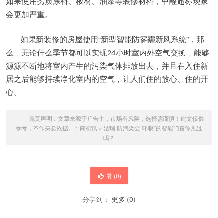
如果使用劣质涂料、板材、油漆等装修材料，甲醛超标现象
会更加严重。
如果新装修的房屋使用“新型智能防雾霾新风系统”，那
么，无论什么季节都可以实现24小时室内外空气交换，能够
源源不断地将室内产生的污染气体排放出去，并且在入住新
居之后能够持续净化室内的空气，让人们住的放心、住的开
心。
免责声明：文章来源于广告主，市场有风险，选择需谨慎！此文仅供
参考，不作买卖依据。：
商机讯
»
洁瑞 防污染会“呼吸”的智能门窗你见过
吗？
赞 (
0
)
分享到：
更多
(
0
)