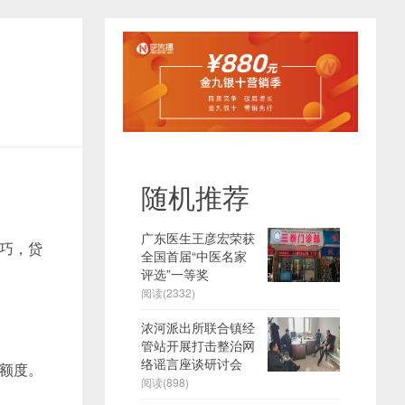
随机推荐
广东医生王彦宏荣获
巧，贷
全国首届“中医名家
评选”一等奖
阅读(2332)
浓河派出所联合镇经
管站开展打击整治网
络谣言座谈研讨会
额度。
阅读(898)