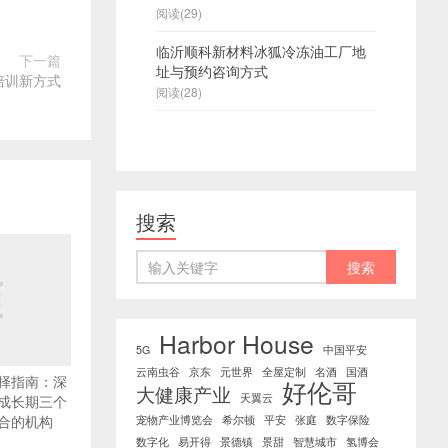
阅读(29)
临沂顺科新材料冰狐冷冻油工厂地
下一篇
址与预约咨询方式
培训新方式
阅读(28)
搜索
Harbor House
5G
中国平安
云南虫谷
京东
元世界
全屋定制
名酒
国酒
择指南：深
好伦哥
大健康产业
天翼云
成长期三个
合的机构
宠物产业博览会
希尔顿
平安
张庭
数字保险
数字化
易开得
景德镇
景甜
智慧城市
氢博会