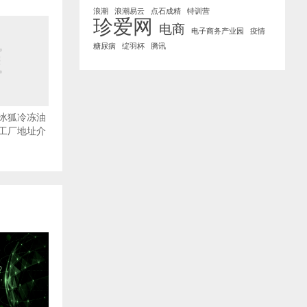
浪潮
浪潮易云
点石成精
特训营
珍爱网
电商
电子商务产业园
疫情
糖尿病
绽羽杯
腾讯
冰狐冷冻油
工厂地址介