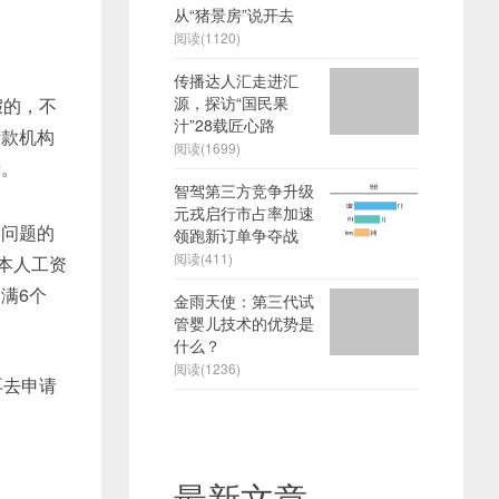
从“猪景房”说开去
阅读(1120)
传播达人汇走进汇
源，探访“国民果
假的，不
汁”28载匠心路
贷款机构
阅读(1699)
情。
智驾第三方竞争升级
元戎启行市占率加速
问题的
领跑新订单争夺战
阅读(411)
本人工资
满6个
金雨天使：第三代试
管婴儿技术的优势是
什么？
阅读(1236)
再去申请
最新文章