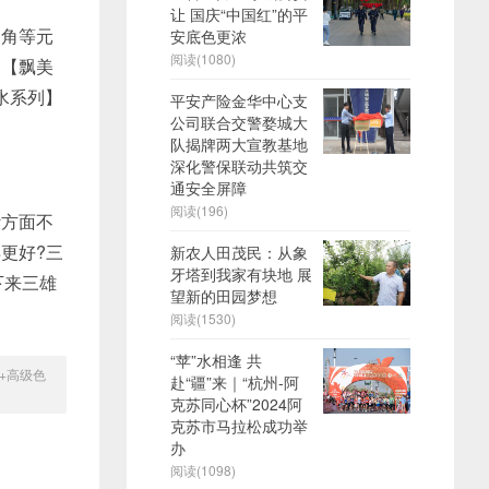
让 国庆“中国红”的平
三角等元
安底色更浓
阅读(1080)
的【飘美
水系列】
平安产险金华中心支
公司联合交警婺城大
队揭牌两大宣教基地
深化警保联动共筑交
通安全屏障
阅读(196)
计方面不
更好?三
新农人田茂民：从象
牙塔到我家有块地 展
下来三雄
望新的田园梦想
阅读(1530)
“苹”水相逢 共
+高级色
赴“疆”来｜“杭州-阿
克苏同心杯”2024阿
克苏市马拉松成功举
办
阅读(1098)