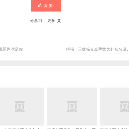
赞 (
0
)
分享到：
更多
(
0
)
悦系列满足你
很强！三雄极光牵手意大利知名设