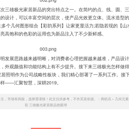
这次三雄极光家居新品的突出特点之一。在简约的点、线、圆、
落的设计，可以丰富空间的层次，使产品光效更立体。流水造型
;多个几何图形组合【彩韵系列】让家更显活力;若隐若现的【山
明亮高饱和的色彩的运用也为新品注入了不少新鲜感。
照明发展思路越来越明晰，对消费者心理把握越来越准，产品设
，外观颜值和功能结构上有不少提升。接下来三雄极光怎样做得
家居照明作为公司战略性板块，我们精心部署了一系列工作。接
样——汇聚智慧，深耕2019。
告主，市场有风险，选择需谨慎！此文仅供参考，不作买卖依据。：
商机讯
»
几何元素
彩 三雄极光家居新品抢眼球