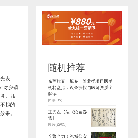
随机推荐
极光表
东莞抗衰、填充、维养类项目医美
针对乡镇
机构盘点：设备授权与医师资质全
解读
服务。几
阅读(95)
了不起的
王光友书法《沁园春·
的效果。
雪》
阅读(2965)
全警全力！冰城公安