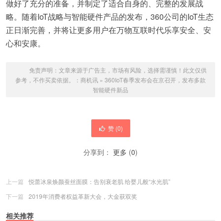
做好了充分的准备，并制定了适合自身的、完整的发展战
略。随着IoT战略与智能硬件产品的发布，360公司的IoT生态
正日渐完善，并将让更多用户在万物互联时代乐享安全、安
心和安康。
免责声明：文章来源于广告主，市场有风险，选择需谨慎！此文仅供
参考，不作买卖依据。：
商机讯
»
360IoT春季发布会在京召开，发布多款
智能硬件新品
赞 (
0
)
分享到：
更多
(
0
)
上一篇
悦蕾冰泉焕颜蚕丝面膜：告别衰老肌 给婴儿般“水光肌”
下一篇
2019年消费者权益革新大会，大金获双奖
相关推荐