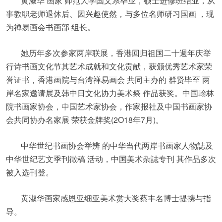
黄淑华 画家 师范大学国文系毕业，硕士进修班结业，从
事教职老师退休后、因兴趣使然，与多位名师研习国画 ，现
为禅易画会书画部 组长。
她历年多次参家两岸联展，香港回归祖国二十週年庆举
行诗书画文化节其艺术成就和文化贡献，获颁优秀艺术家荣
誉证书，香港画院与台湾禅易画会 共同主办的 群贤毕至 两
岸名家邀请展及韩中日文化协力美术祭 作品获奖。中国翰林
院书画家协会，中国艺术家协会，作家报社及中国书画家协
会共同协办名家展 荣获金牌奖(2O18年7月)。
中华世纪书画协会举辨 的中华当代两岸书画家人物誌及
中华世纪艺文季刊徵稿 活动，中国美术杂誌专刊 其作品多次
被入选刊登。
黄淑华画家感恩亚细亚美术赏大奖蔡丰名博士提携与指
导。