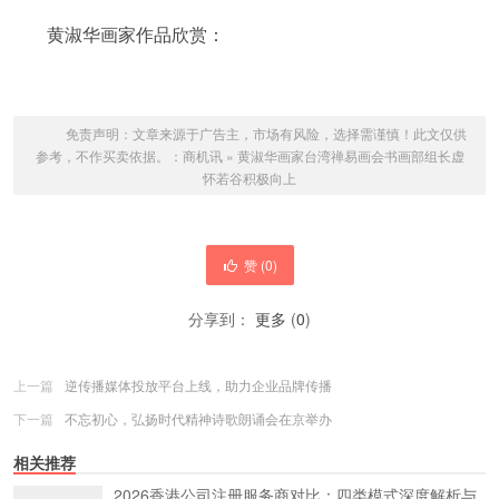
黄淑华画家作品欣赏：
免责声明：文章来源于广告主，市场有风险，选择需谨慎！此文仅供
参考，不作买卖依据。：
商机讯
»
黄淑华画家台湾禅易画会书画部组长虚
怀若谷积极向上
赞 (
0
)
分享到：
更多
(
0
)
上一篇
逆传播媒体投放平台上线，助力企业品牌传播
下一篇
不忘初心，弘扬时代精神诗歌朗诵会在京举办
相关推荐
2026香港公司注册服务商对比：四类模式深度解析与