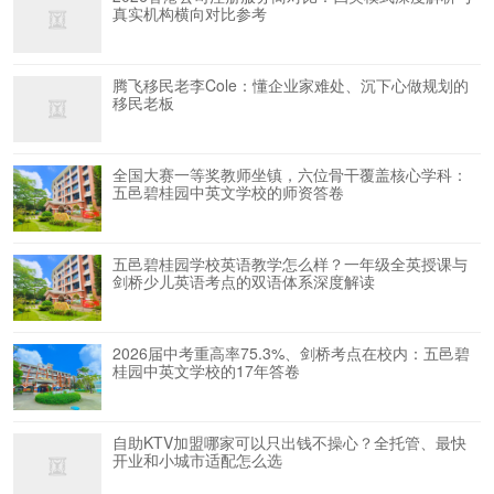
真实机构横向对比参考
腾飞移民老李Cole：懂企业家难处、沉下心做规划的
移民老板
全国大赛一等奖教师坐镇，六位骨干覆盖核心学科：
五邑碧桂园中英文学校的师资答卷
五邑碧桂园学校英语教学怎么样？一年级全英授课与
剑桥少儿英语考点的双语体系深度解读
2026届中考重高率75.3%、剑桥考点在校内：五邑碧
桂园中英文学校的17年答卷
自助KTV加盟哪家可以只出钱不操心？全托管、最快
开业和小城市适配怎么选