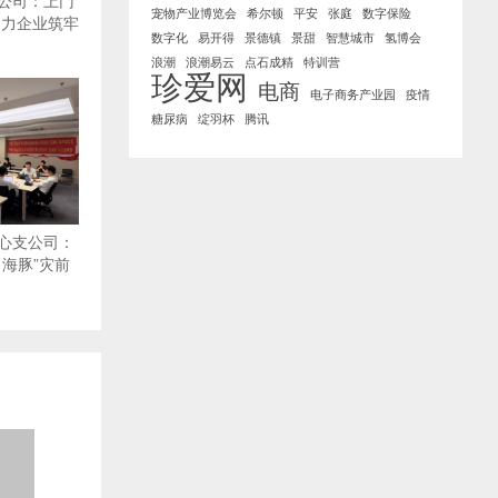
公司：上门
宠物产业博览会
希尔顿
平安
张庭
数字保险
助力企业筑牢
数字化
易开得
景德镇
景甜
智慧城市
氢博会
浪潮
浪潮易云
点石成精
特训营
珍爱网
电商
电子商务产业园
疫情
糖尿病
绽羽杯
腾讯
心支公司：
海豚”灾前