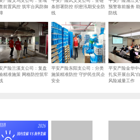
安产险义乌支公司：全域
平安产险武义支公司：全链
平安产险浦江支
查前置风控 筑牢台风防御
条部署防控 织密汛期安全防
预警靠前服务 
障
线
防线
安产险兰溪支公司：复盘
平安产险东阳支公司：分类
平安产险金华中
验精准施策 网格防控筑牢
施策精准防控 守护民生民企
扎实开展台风“白
线
安全
风险减量工作