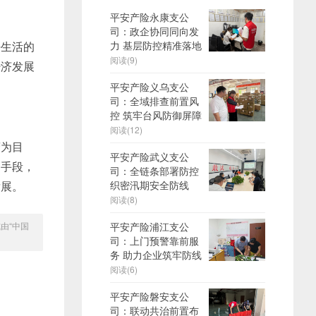
平安产险永康支公
司：政企协同同向发
生活的
力 基层防控精准落地
阅读(9)
经济发展
平安产险义乌支公
司：全域排查前置风
控 筑牢台风防御屏障
阅读(12)
为目
平安产险武义支公
为手段，
司：全链条部署防控
发展。
织密汛期安全防线
阅读(8)
由“中国
平安产险浦江支公
司：上门预警靠前服
务 助力企业筑牢防线
阅读(6)
平安产险磐安支公
司：联动共治前置布