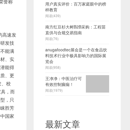
荣誉称
用户真实评价：百万家庭眼中的榜
样教育
阅读(439)
南方红豆杉大树B2B采购：工程苗
直供与合规交易指南
的高速发
阅读(76)
的研发技
anugafoodtec展会是一个在食品饮
远不能满
料技术行业中极具影响力的国际展
板材、实
览会
的潜能得
阅读(958)
材质、更
王净净：中医治疗可
发、校
有效控制癫痫！
阅读(1979)
家具，而
转型，只
青睐胜芳
动中国家
最新文章