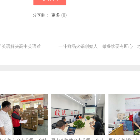
分享到：
更多
(
0
)
导英语解决高中英语难
一斗鲜品火锅创始人：做餐饮要有匠心，