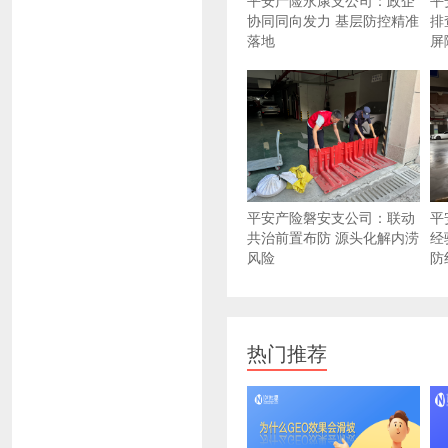
平安产险永康支公司：政企
平
协同同向发力 基层防控精准
排
落地
屏
平安产险磐安支公司：联动
平
共治前置布防 源头化解内涝
经
风险
防
热门推荐