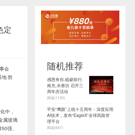
色定
随机推荐
理事会
地·胜
感恩有你.砥砺前行.
南充.水善坊 召开三
周年庆活动
阅读(1133)
平安“鹰眼”上线十五周年：深度应用
化中，
AI技术，发布“EagleX”全球风险管
金属玻璃
理平台
50强、
阅读(547)