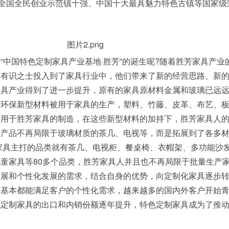
、全国全民创业示范镇十强、中国十大最具魅力特色古镇等国家级
国特色定制家具产业基地·胜芳”的诞生呢?随着胜芳家具产业
的有识之士投入到了家具行业中，他们带来了新的经营思路、新
家具产业得到了进一步提升，原有的家具原材料金属和玻璃已远
的环保新型材料被用于家具的生产，塑料、竹藤、皮革、布艺、
被用于胜芳家具的制造，在这些新型材料的加持下，胜芳家具人
的产品不再局限于玻璃材质的茶几、电视等，而是拓展到了各多
家具主打的品类就有茶几、电视柜、餐桌椅、衣帽架、多功能沙
童家具等80多个品类，胜芳家具人并且也不再局限于批量生产
发展和个性化发展的需求，结合自身的优势，向定制化家具逐步
具基本都能满足客户的个性化需求，越来越多的国内外客户开始
色定制家具的出口和内销份额逐年提升，特色定制家具成为了推