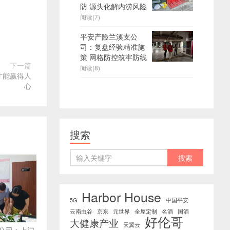
防 源头化解内涝风险
阅读(7)
平安产险兰溪支公
司：复盘经验精准施
策 网格防控筑牢防线
下一篇
阅读(8)
才能赢得人
心
搜索
Harbor House
5G
中国平安
云南虫谷
京东
元世界
全屋定制
名酒
国酒
好伦哥
大健康产业
天翼云