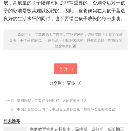
展，高质量的亲子陪伴时间是非常重要的，否则今后对于孩
子的影响是极其难以反转的。因此，爸爸妈妈在为孩子营造
良好的生活水平的同时，也不要错过孩子成长的每一步噢。
免责声明：文章来源于广告主，市场有风险，选择需谨慎！此文仅供
参考，不作买卖依据。：
商机讯
»
都挺好大结局，原生家庭故事内核背后
隐含教育问题
赞 (
0
)
分享到：
更多
(
0
)
上一篇
安国医院：寻常好景时时有，人间最美三月天
下一篇
中国互金协会三周年，中融宝应邀参加第一届理事会第四次会议
相关推荐
家庭教育机构选择指南：深耕期、成熟期、成长期三