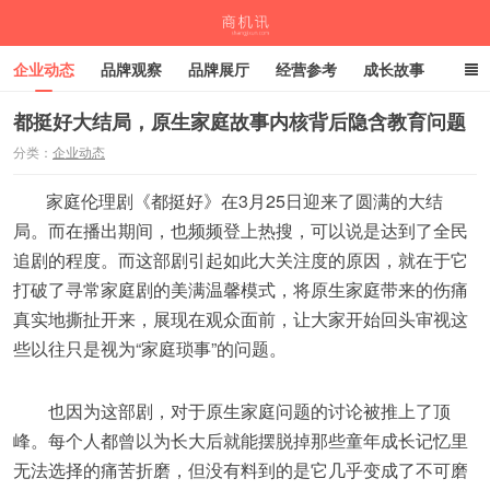
企业动态
品牌观察
品牌展厅
经营参考
成长故事
深度观察
伙伴计划
都挺好大结局，原生家庭故事内核背后隐含教育问题
分类：
企业动态
商机讯
家庭伦理剧《都挺好》在3月25日迎来了圆满的大结
局。而在播出期间，也频频登上热搜，可以说是达到了全民
追剧的程度。而这部剧引起如此大关注度的原因，就在于它
打破了寻常家庭剧的美满温馨模式，将原生家庭带来的伤痛
真实地撕扯开来，展现在观众面前，让大家开始回头审视这
些以往只是视为“家庭琐事”的问题。
也因为这部剧，对于原生家庭问题的讨论被推上了顶
峰。每个人都曾以为长大后就能摆脱掉那些童年成长记忆里
无法选择的痛苦折磨，但没有料到的是它几乎变成了不可磨