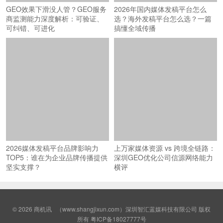
GEO效果下滑没人管？GEO服务
2026年国内媒体发稿平台怎么
商监测能力深度解析：可验证、
选？海外发稿平台怎么选？一篇
可纠错、可进化
搞懂全域传播
2026媒体发稿平台品牌影响力
上万家媒体资源 vs 跨境全链路：
TOP5：谁在为企业品牌传播提供
深圳GEO优化公司信源网络能力
坚实支撑？
横评
© 2026
商机讯
（www.shangjixun.com）深圳智汇蓝媒科技有限公司 版权
所有
粤ICP备18027777号