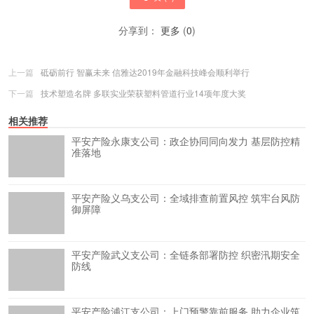
分享到：
更多
(
0
)
上一篇
砥砺前行 智赢未来 信雅达2019年金融科技峰会顺利举行
下一篇
技术塑造名牌 多联实业荣获塑料管道行业14项年度大奖
相关推荐
平安产险永康支公司：政企协同同向发力 基层防控精
准落地
平安产险义乌支公司：全域排查前置风控 筑牢台风防
御屏障
平安产险武义支公司：全链条部署防控 织密汛期安全
防线
平安产险浦江支公司：上门预警靠前服务 助力企业筑