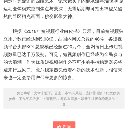
创造时光流逝的四维艺术，记录镜头下的似水流年;希区柯克
运动变焦模式控制焦点与景深，无需后期即可拍出神秘又酷
炫的希区柯克画面，秒变影像大神。
根据《2018年短视频行业白皮书》显示，目前短视频独
立用户数已经达到5.08亿，占国内网民总数的46%，各短视
频平台头部KOL总规模已经超过20万个，全网每日上传短视
频数量已达千万级别。可见，短视频创作已经成为全民参与
的大浪潮，作为优质短视频创作必不可少的手持稳定器必将
迎来行业风口。魔爪稳定器凭借着不断的技术创新，相信未
来也一定会给用户带来更多的惊喜。
免责声明：文章来源于广告主，市场有风险，选择需谨慎！此文仅供
参考，不作买卖依据。：
商机讯
»
魔爪重磅推出最新手机折叠稳定器Mini-
S
赞 (
0
)