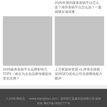
2026媒体发稿平台品牌影响力
上万家媒体资源 vs 跨境全链路：
TOP5：谁在为企业品牌传播提供
深圳GEO优化公司信源网络能力
坚实支撑？
横评
© 2026
商机讯
（www.shangjixun.com）深圳智汇蓝媒科技有限公司 版权
所有
粤ICP备18027777号