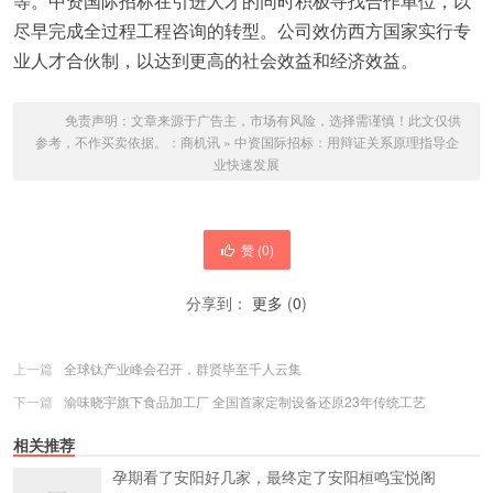
等。中资国际招标在引进人才的同时积极寻找合作单位，以
尽早完成全过程工程咨询的转型。公司效仿西方国家实行专
业人才合伙制，以达到更高的社会效益和经济效益。
免责声明：文章来源于广告主，市场有风险，选择需谨慎！此文仅供
参考，不作买卖依据。：
商机讯
»
中资国际招标：用辩证关系原理指导企
业快速发展
赞 (
0
)
分享到：
更多
(
0
)
上一篇
全球钛产业峰会召开，群贤毕至千人云集
下一篇
渝味晓宇旗下食品加工厂 全国首家定制设备还原23年传统工艺
相关推荐
孕期看了安阳好几家，最终定了安阳桓鸣宝悦阁