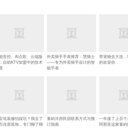
能音控、AI点歌、云端版
外卖骑手手表推荐：慧骑士
带宠物去大连，
：自助KTV加盟中的技术
——专为外卖骑手设计的智
的欢迎你
置
能手表
宝坻装修怕踩坑？我去了
童屿洋房民宿联系方式与预
一年接了上百个
百佳居装饰，专门聊了聊
订指南
阿那亚这家童屿