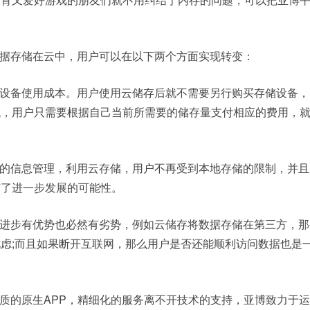
据存储在云中，用户可以在以下两个方面实现转变：
设备使用成本。用户使用云储存后就不需要另行购买存储设备，
低，用户只需要根据自己当前所需要的储存量支付相应的费用，
的信息管理，利用云存储，用户不再受到本地存储的限制，并且
有了进一步发展的可能性。
进步有优势也必然有劣势，例如云储存将数据存储在第三方，那
虑;而且如果断开互联网，那么用户是否还能顺利访问数据也是
质的原生APP，精细化的服务离不开技术的支持，亚博致力于