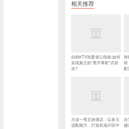
相关推荐
自助KTV加盟省心指南:如何
智
实现真正的”甩手掌柜”式创
权
业?
配
大连一苇文旅酒店：以多元
在
适配能力，打造机场片区中
趟