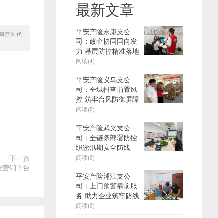
最新文章
平安产险永康支公
储存时代
司：政企协同同向发
力 基层防控精准落地
阅读(4)
平安产险义乌支公
司：全域排查前置风
控 筑牢台风防御屏障
阅读(5)
平安产险武义支公
司：全链条部署防控
织密汛期安全防线
下一篇
阅读(3)
精准营销平台
平安产险浦江支公
司：上门预警靠前服
务 助力企业筑牢防线
阅读(3)