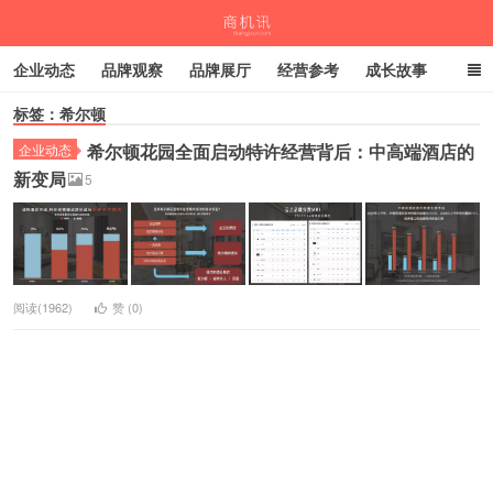
企业动态
品牌观察
品牌展厅
经营参考
成长故事
标签：希尔顿
深度观察
伙伴计划
希尔顿花园全面启动特许经营背后：中高端酒店的
企业动态
商机讯
新变局
5
阅读(1962)
赞 (
0
)