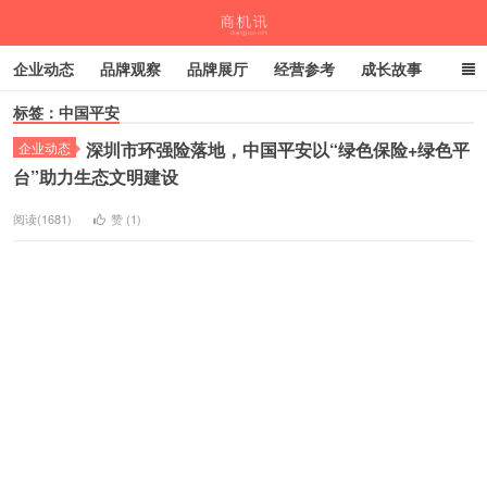
企业动态
品牌观察
品牌展厅
经营参考
成长故事
标签：中国平安
深度观察
伙伴计划
深圳市环强险落地，中国平安以“绿色保险+绿色平
企业动态
商机讯
台”助力生态文明建设
阅读(1681)
赞 (
1
)