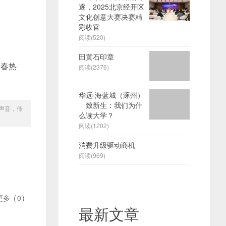
逐，2025北京经开区
文化创意大赛决赛精
彩收官
阅读(520)
田黄石印章
春热
阅读(2376)
华远·海蓝城（涿州）
︱致新生：我们为什
声音，传
么读大学？
阅读(1202)
消费升级驱动商机
阅读(969)
更多
(
0
)
最新文章