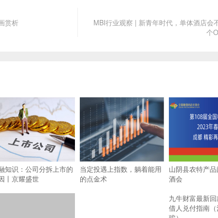
画赏析
MBI行业观察 | 新青年时代，单体酒店
个
融知识：公司分拆上市的
当定投遇上指数，躺着能用
山阴县农特产品
因丨京耀盛世
的点金术
酒会
九牛财富最新回
借人兑付指南（
骗）