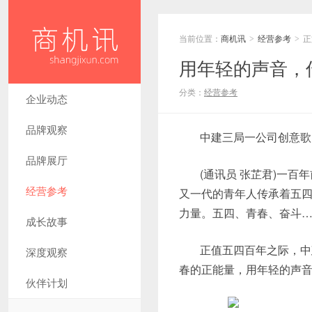
当前位置：
商机讯
经营参考
正
>
>
用年轻的声音，
分类：
经营参考
企业动态
品牌观察
中建三局一公司创意歌
品牌展厅
(通讯员 张芷君)一
经营参考
又一代的青年人传承着五
力量。五四、青春、奋斗
成长故事
正值五四百年之际，中
深度观察
春的正能量，用年轻的声
伙伴计划