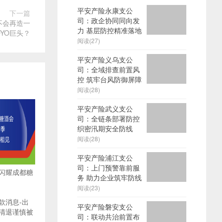
平安产险永康支公
下一篇
司：政企协同同向发
会不会再造一
力 基层防控精准落地
OYO巨头？
阅读(27)
平安产险义乌支公
司：全域排查前置风
控 筑牢台风防御屏障
阅读(28)
平安产险武义支公
司：全链条部署防控
织密汛期安全防线
阅读(28)
平安产险浦江支公
司：上门预警靠前服
闪耀成都糖
务 助力企业筑牢防线
阅读(23)
款消息-出
平安产险磐安支公
清退谨慎被
司：联动共治前置布