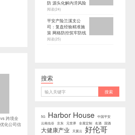
防 源头化解内涝风险
阅读(24)
平安产险兰溪支公
司：复盘经验精准施
策 网格防控筑牢防线
阅读(25)
搜索
Harbor House
5G
中国平安
vs 跨境全
云南虫谷
京东
元世界
全屋定制
名酒
国酒
O优化公司信
好伦哥
大健康产业
天翼云