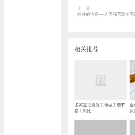
上一篇
纯朴的诗意—-齐国强写意中国
相关推荐
多家宝坻装修工地做工细节
金
横向对比
原